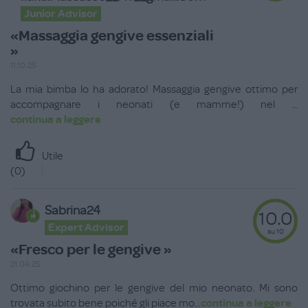
Junior Advisor
«Massaggia gengive essenziali
»
11.10.25
La mia bimba lo ha adorato! Massaggia gengive ottimo per
accompagnare i neonati (e mamme!) nel
...
continua a leggere
Utile
(
0
)
Sabrina24
10.0
Expert Advisor
su 10
«Fresco per le gengive »
21.04.25
Ottimo giochino per le gengive del mio neonato. Mi sono
trovata subito bene poiché gli piace mo
...
continua a leggere