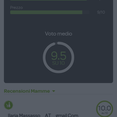
Prezzo
9/10
Voto medio
9.5
SU 10
Recensioni Mamme
10.0
su 10
Ilaria.massasso__AT__gmail.com