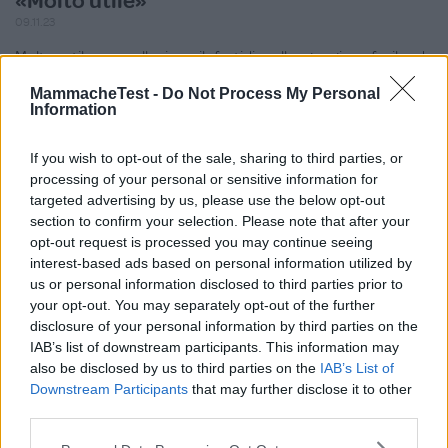
«Molto utile»
09.11.23
Molto utile per alleviare il fastidio alle gengive, facile da
impugnare e dai colori brillanti,
...
continua a leggere
MammacheTest -
Do Not Process My Personal
Information
Utile
(
0
)
If you wish to opt-out of the sale, sharing to third parties, or
processing of your personal or sensitive information for
targeted advertising by us, please use the below opt-out
Claudiavillaa
9.8
section to confirm your selection. Please note that after your
Junior Advisor
opt-out request is processed you may continue seeing
su 10
interest-based ads based on personal information utilized by
«Massaggiagengive fantastico
us or personal information disclosed to third parties prior to
»
your opt-out. You may separately opt-out of the further
11.10.22
disclosure of your personal information by third parties on the
Ho preso questo massaggiagengive una o due settimane fa, il
IAB’s list of downstream participants. This information may
mio bimbo l’ha amato sin da subito.
...
continua a leggere
also be disclosed by us to third parties on the
IAB’s List of
Downstream Participants
that may further disclose it to other
third parties.
Utile
(
0
)
Please note that this website/app uses one or more Google