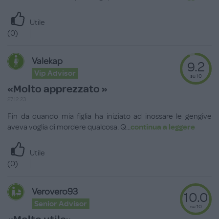
Utile
(
0
)
Valekap
9.2
Vip Advisor
su 10
«Molto apprezzato »
27.12.23
Fin da quando mia figlia ha iniziato ad inossare le gengive
aveva voglia di mordere qualcosa. Q
...
continua a leggere
Utile
(
0
)
Verovero93
10.0
Senior Advisor
su 10