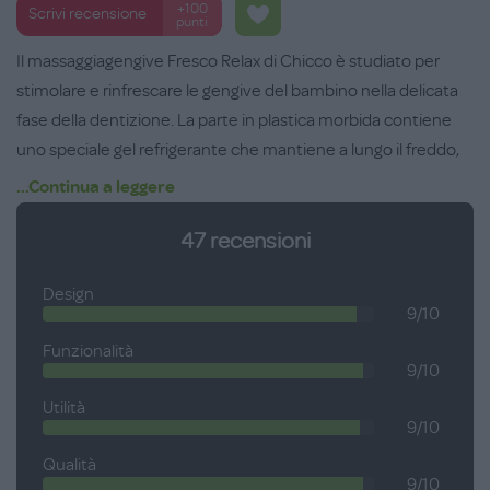
+100
Scrivi recensione
punti
Il massaggiagengive Fresco Relax di Chicco è studiato per
stimolare e rinfrescare le gengive del bambino nella delicata
fase della dentizione. La parte in plastica morbida contiene
uno speciale gel refrigerante che mantiene a lungo il freddo,
alleviando i dolori e rinfrescando la bocca e le gengive
...Continua a leggere
sensibili. Il manico in gomma rigida permette una facile presa
47
recensioni
e offre un' altra superficie da masticare. Indicato dai 4 mesi.
Design
9/10
Funzionalità
9/10
Utilità
9/10
Qualità
9/10