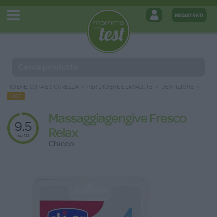
IGIENE, CURA E SICUREZZA
PER L'IGIENE E LA SALUTE
DENTIZIONE
HOT
Massaggiagengive Fresco
9.5
Relax
su 10
Chicco