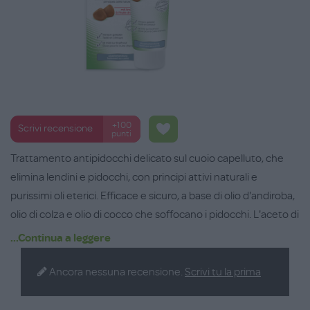
+100
Scrivi recensione
punti
Trattamento antipidocchi delicato sul cuoio capelluto, che
elimina lendini e pidocchi, con principi attivi naturali e
purissimi oli eterici. Efficace e sicuro, a base di olio d'andiroba,
olio di colza e olio di cocco che soffocano i pidocchi. L'aceto di
quassia attacca l'involucro delle lendini, impedendo l'arrivo di
...Continua a leggere
nuove larve. Facile da applicare, cura il cuoio capelluto e i
capelli e ha un'ottima tollerabilità. Senza insetticidi, siliconi e
Ancora nessuna recensione.
Scrivi tu la prima
parabeni. Confezione da 125 ml.