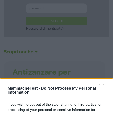
ACCEDI
Password dimenticata?
Scopri anche
Antizanzare per
Neonati e Bambini
MammacheTest -
Do Not Process My Personal
Information
Kitty
J Bimbi
If you wish to opt-out of the sale, sharing to third parties, or
0 Recensioni
processing of your personal or sensitive information for