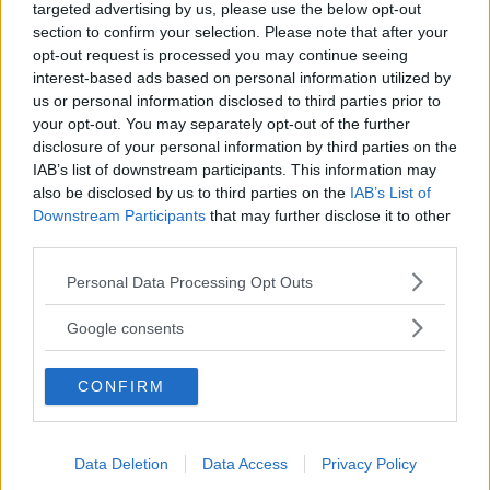
Categoria:
Prodotti contro Zanzare e Pediculosi
targeted advertising by us, please use the below opt-out
section to confirm your selection. Please note that after your
opt-out request is processed you may continue seeing
interest-based ads based on personal information utilized by
us or personal information disclosed to third parties prior to
your opt-out. You may separately opt-out of the further
disclosure of your personal information by third parties on the
IAB’s list of downstream participants. This information may
also be disclosed by us to third parties on the
IAB’s List of
Downstream Participants
that may further disclose it to other
third parties.
Please note that this website/app uses one or more Google
Personal Data Processing Opt Outs
services and may gather and store information including but
not limited to your visit or usage behaviour. You may click to
Google consents
grant or deny consent to Google and its third-party tags to
+100
Scrivi recensione
punti
use your data for below specified purposes in below Google
CONFIRM
consent section.
Emulsione Delicata
Data Deletion
Data Access
Privacy Policy