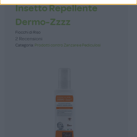
Insetto Repellente
Dermo-Zzzz
Fiocchi di Riso
2 Recensioni
Categoria:
Prodotti contro Zanzare e Pediculosi