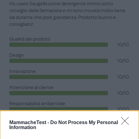
Ho usato Saugella come detergente intimo sotto
consiglio della farmacista e mi sono trovata molto bene
sia durante che post gravidanza. Prodotto buono e
consigliato!
Qualità dei prodotti
10/10
Design
10/10
Innovazione
10/10
Attenzione al cliente
10/10
Responsabilità ambientale
10/10
MammacheTest -
Do Not Process My Personal
Information