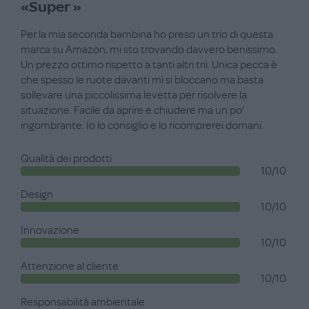
«Super »
Per la mia seconda bambina ho preso un trio di questa
marca su Amazon, mi sto trovando davvero benissimo.
Un prezzo ottimo rispetto a tanti altri trii. Unica pecca è
che spesso le ruote davanti mi si bloccano ma basta
sollevare una piccolissima levetta per risolvere la
situazione. Facile da aprire e chiudere ma un po'
ingombrante. Io lo consiglio e lo ricomprerei domani.
Qualità dei prodotti
10/10
Design
10/10
Innovazione
10/10
Attenzione al cliente
10/10
Responsabilità ambientale