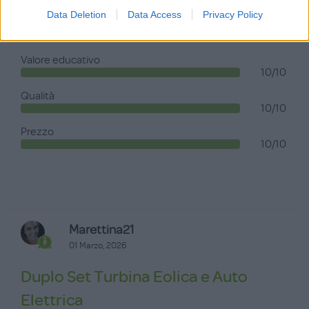
10/10
Data Deletion
Data Access
Privacy Policy
Valore ludico
10/10
Valore educativo
10/10
Qualità
10/10
Prezzo
10/10
Marettina21
01 Marzo, 2026
Duplo Set Turbina Eolica e Auto
Elettrica