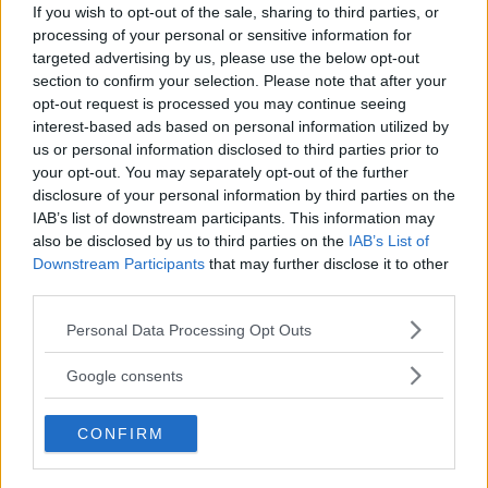
If you wish to opt-out of the sale, sharing to third parties, or
Marettina21
processing of your personal or sensitive information for
01 Marzo, 2026
targeted advertising by us, please use the below opt-out
section to confirm your selection. Please note that after your
Disney Baby Activity Train
opt-out request is processed you may continue seeing
interest-based ads based on personal information utilized by
«Gioco approvato!»
us or personal information disclosed to third parties prior to
your opt-out. You may separately opt-out of the further
Abbiamo ricevuto in regalo questo trenino da un'amica
disclosure of your personal information by third parties on the
quando il mio bimbo non aveva ancora un anno e ora che
IAB’s list of downstream participants. This information may
ne ha quattro è ancora vivo e vegeto, segno che resiste
also be disclosed by us to third parties on the
IAB’s List of
Downstream Participants
ai lanci! Molto bello, colorato, utile perché i pezzi si
that may further disclose it to other
third parties.
possono sovrapporre e carino perché il treno, una volta
composto, si può tirare con il cordino. Inoltre il bambino
Please note that this website/app uses one or more Google
Personal Data Processing Opt Outs
impara anche i numeri essendoci sui trenini i numeri da 1
services and may gather and store information including but
a 3. Gioco molto consigliato!
not limited to your visit or usage behaviour. You may click to
Google consents
grant or deny consent to Google and its third-party tags to
Design
use your data for below specified purposes in below Google
10/10
CONFIRM
consent section.
Sicurezza