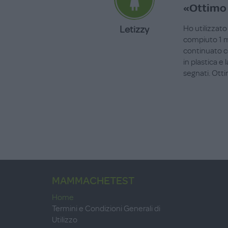
«Ottimo 
Letizzy
Ho utilizzato
compiuto 1 me
continuato co
in plastica e
segnati. Ott
MAMMACHETEST
Home
Termini e Condizioni Generali di
Utilizzo