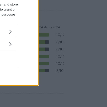
er and store
to grant or
ed purposes
24 Marzo, 2024
10/10
Design
8/10
Maneggevolezza
8/10
Comfort
10/10
Sicurezza
10/10
Qualità
8/10
Prezzo