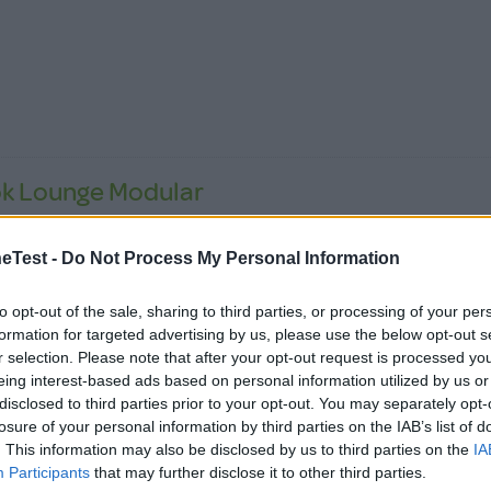
ok Lounge Modular
 e pratico»
Test -
Do Not Process My Personal Information
 e pratico. È abbastanza piccolo quando è chiuso e si può
lmente nel baule della macchina. È facile da chiudere e da aprire
to opt-out of the sale, sharing to third parties, or processing of your per
tare, ma ha un peso abbastanza rilevante, però è bello robusto!
formation for targeted advertising by us, please use the below opt-out s
to un acquisto azzeccato
r selection. Please note that after your opt-out request is processed y
eing interest-based ads based on personal information utilized by us or
disclosed to third parties prior to your opt-out. You may separately opt-
losure of your personal information by third parties on the IAB’s list of
. This information may also be disclosed by us to third parties on the
IA
Participants
that may further disclose it to other third parties.