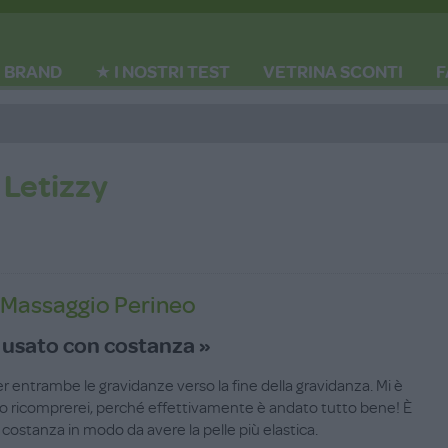
BRAND
★ I NOSTRI TEST
VETRINA SCONTI
F
 Letizzy
 Massaggio Perineo
e usato con costanza »
r entrambe le gravidanze verso la fine della gravidanza. Mi è
e lo ricomprerei, perché effettivamente è andato tutto bene! È
costanza in modo da avere la pelle più elastica.