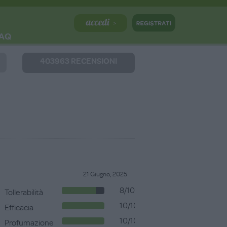
AQ
403963 RECENSIONI
21 Giugno, 2025
8/10
Tollerabilità
10/10
Efficacia
10/10
Profumazione