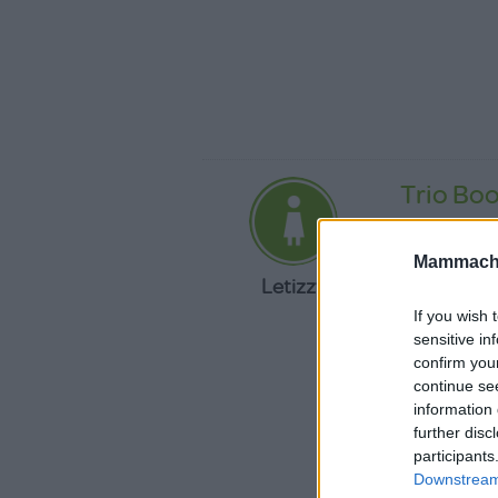
Trio Bo
«Comodo
Mammache
Letizzy
Molto comodo
inserire faci
If you wish 
e da traspor
sensitive in
Mi è sembra
confirm you
continue se
information 
further disc
participants
Downstream 