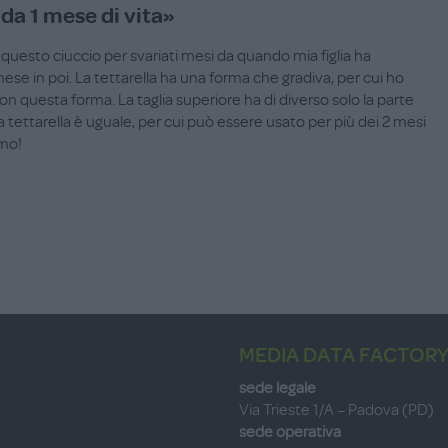
da 1 mese di vita»
 questo ciuccio per svariati mesi da quando mia figlia ha
se in poi. La tettarella ha una forma che gradiva, per cui ho
n questa forma. La taglia superiore ha di diverso solo la parte
 la tettarella è uguale, per cui può essere usato per più dei 2 mesi
imo!
MEDIA DATA FACTORY
sede legale
Via Trieste 1/A – Padova (PD)
sede operativa