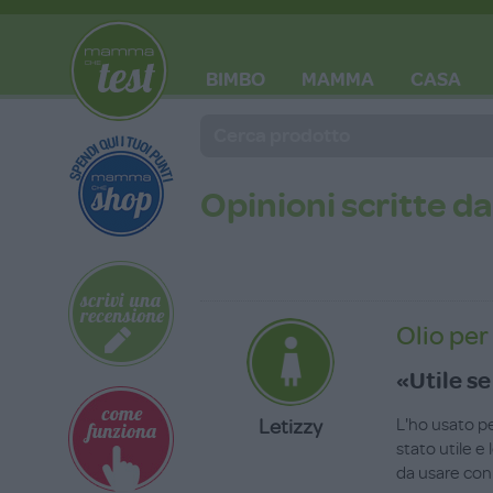
BIMBO
MAMMA
CASA
BLOG
Opinioni scritte da
Olio per
«Utile s
Letizzy
L'ho usato pe
stato utile 
da usare con 