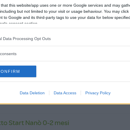
 that this website/app uses one or more Google services and may gath
including but not limited to your visit or usage behaviour. You may click 
 to Google and its third-party tags to use your data for below specifi
ogle consent section.
 per giretti in città e comodo da caricare
l Data Processing Opt Outs
essere usato comodamente per giretti in città, per centri
consents
 ovunque la strada sia piuttosto liscia. Si apre e chiude
cilmente e può bastare una mano sola. Diventa abbastanza
iuso e ci sta comodamente in auto, sia nel baule sia dietro ai
CONFIRM
ssere usato da subito e se tornassi indietro lo prenderei dalla
 aspetterei i 6 mesi. Unica pecca è il fatto che non ci stanno
tto il passeggino.
Data Deletion
Data Access
Privacy Policy
to Start Nanò 0-2 mesi