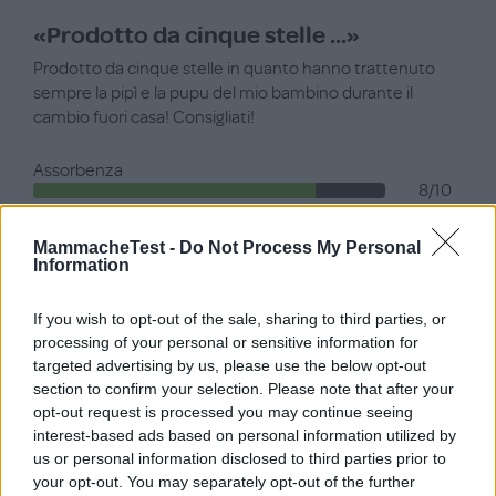
«Prodotto da cinque stelle ...»
Prodotto da cinque stelle in quanto hanno trattenuto
sempre la pipì e la pupu del mio bambino durante il
cambio fuori casa! Consigliati!
Assorbenza
8/10
Funzionalità
MammacheTest -
Do Not Process My Personal
8/10
Information
Qualità
8/10
If you wish to opt-out of the sale, sharing to third parties, or
processing of your personal or sensitive information for
Prezzo
8/10
targeted advertising by us, please use the below opt-out
section to confirm your selection. Please note that after your
opt-out request is processed you may continue seeing
interest-based ads based on personal information utilized by
us or personal information disclosed to third parties prior to
your opt-out. You may separately opt-out of the further