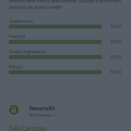
binomio della mela e della banana! Gustoso e profumato
prodotto da quattro stelle!
Gradimento
10/10
Praticità
10/10
Qualità ingredienti
10/10
Prezzo
10/10
Bebetta83
30 Novembre, -1
Teli Cambio