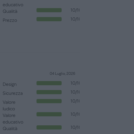
educativo
10/10
Qualità
10/10
Prezzo
04 Luglio, 2026
10/10
Design
10/10
Sicurezza
10/10
Valore
ludico
10/10
Valore
educativo
10/10
Qualità