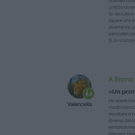
ritornelli ri
utilizzo dura
fin da subit
sapere che è
divertente, 
particolari pe
Sì, lo ricomp
A Ritmo 
«Un prim
Ho apprezzat
Valencella
modo coinvol
ascoltare e p
diverso dal so
semplicement
rilassata. U