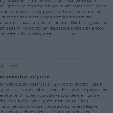
mangono facilmente in mente e invitano a cantare insieme. Lo
nte il gioco e nei momenti di svago, perché riesce a coinvolgere
o e rende l’ascolto davvero piacevole. Una mamma dovrebbe
 un contenuto educativo ma allo stesso tempo molto
perfetto per imparare in modo spontaneo. Non ho suggerimenti
r migliorarlo: l’ho trovato ben realizzato e adatto ai più piccoli.
rerei volentieri e lo consiglio senza esitazione.
di Jazz
o incontro col jazz»
o molto questo personaggio FABA perché propone il jazz in
gente e adatto ai bambini. Le melodie sono vivaci, piacevoli da
erfette per stimolare la curiosità verso un genere musicale
lito. Lo utilizzo durante il gioco, i momenti creativi o
e come sottofondo, perché crea un’atmosfera allegra e
na mamma dovrebbe sapere che è un ottimo modo per far