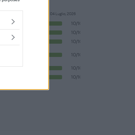
04 Luglio, 2026
10/10
Design
10/10
Sicurezza
10/10
Valore
ludico
10/10
Valore
educativo
10/10
Qualità
10/10
Prezzo