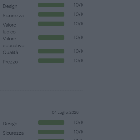
10/10
Design
10/10
Sicurezza
10/10
Valore
ludico
10/10
Valore
educativo
10/10
Qualità
10/10
Prezzo
04 Luglio, 2026
10/10
Design
10/10
Sicurezza