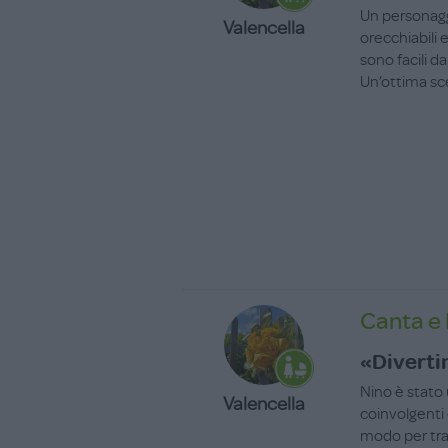
Un personagg
Valencella
orecchiabili 
sono facili d
Un’ottima sc
Canta e 
«Diverti
Nino è stato 
Valencella
coinvolgenti 
modo per tras