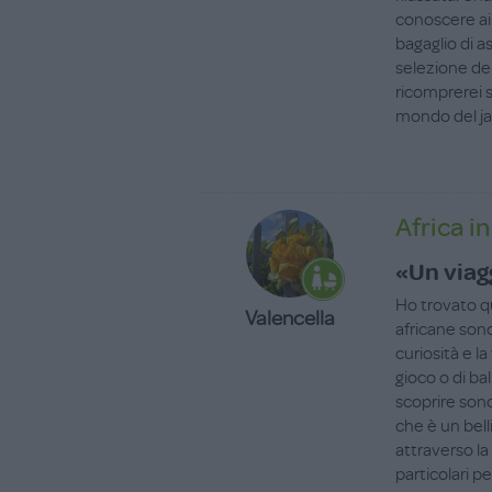
conoscere ai 
bagaglio di a
selezione dei 
ricomprerei s
mondo del ja
Africa i
«Un viagg
Ho trovato 
Valencella
africane son
curiosità e l
gioco o di ba
scoprire so
che è un bell
attraverso la
particolari p