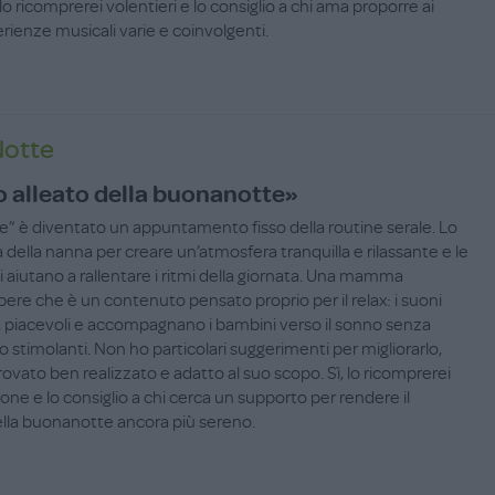
 lo ricomprerei volentieri e lo consiglio a chi ama proporre ai
rienze musicali varie e coinvolgenti.
Notte
ro alleato della buonanotte»
e” è diventato un appuntamento fisso della routine serale. Lo
a della nanna per creare un’atmosfera tranquilla e rilassante e le
 aiutano a rallentare i ritmi della giornata. Una mamma
ere che è un contenuto pensato proprio per il relax: i suoni
i, piacevoli e accompagnano i bambini verso il sonno senza
 stimolanti. Non ho particolari suggerimenti per migliorarlo,
rovato ben realizzato e adatto al suo scopo. Sì, lo ricomprerei
one e lo consiglio a chi cerca un supporto per rendere il
la buonanotte ancora più sereno.