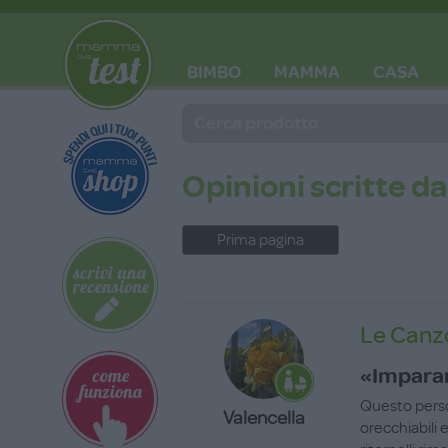
BIMBO
MAMMA
CASA
BLOG
Opinioni scritte da
Prima pagina
Le Canzo
«Imparar
Questo perso
Valencella
orecchiabili 