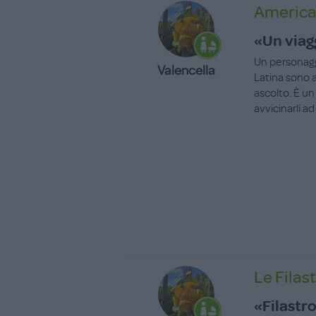
America 
«Un viag
Un personagg
Valencella
Latina sono a
ascolto. È un
avvicinarli a
Le Filas
«Filastr