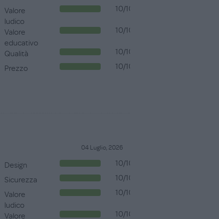
10/10
Valore
ludico
10/10
Valore
educativo
10/10
Qualità
10/10
Prezzo
04 Luglio, 2026
10/10
Design
10/10
Sicurezza
10/10
Valore
ludico
10/10
Valore