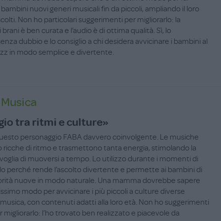
bambini nuovi generi musicali fin da piccoli, ampliando il loro
scolti. Non ho particolari suggerimenti per migliorarlo: la
brani è ben curata e l’audio è di ottima qualità. Sì, lo
enza dubbio e lo consiglio a chi desidera avvicinare i bambini al
zz in modo semplice e divertente.
n Musica
io tra ritmi e culture»
questo personaggio FABA davvero coinvolgente. Le musiche
o ricche di ritmo e trasmettono tanta energia, stimolando la
a voglia di muoversi a tempo. Lo utilizzo durante i momenti di
llo perché rende l’ascolto divertente e permette ai bambini di
norità nuove in modo naturale. Una mamma dovrebbe sapere
issimo modo per avvicinare i più piccoli a culture diverse
 musica, con contenuti adatti alla loro età. Non ho suggerimenti
er migliorarlo: l’ho trovato ben realizzato e piacevole da