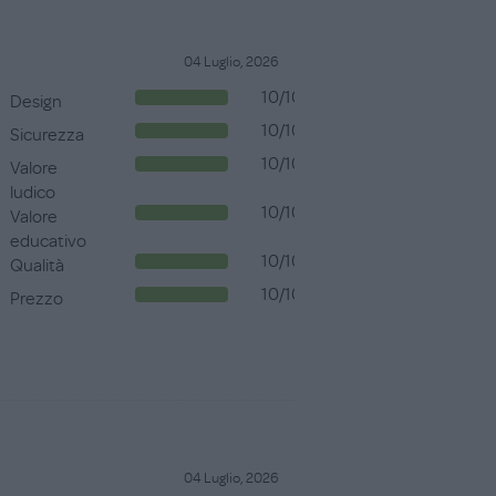
04 Luglio, 2026
10/10
Design
10/10
Sicurezza
10/10
Valore
ludico
10/10
Valore
educativo
10/10
Qualità
10/10
Prezzo
04 Luglio, 2026