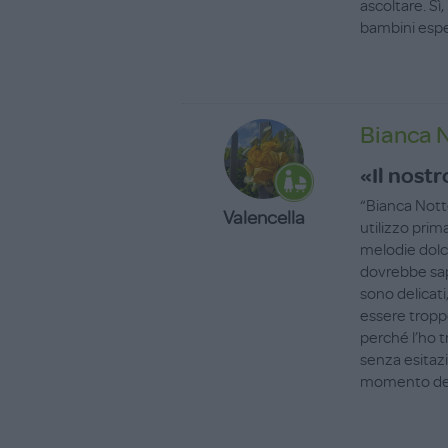
ascoltare. Sì,
bambini espe
Bianca 
«Il nost
“Bianca Nott
Valencella
utilizzo prim
melodie dolci
dovrebbe sap
sono delicat
essere troppo
perché l’ho t
senza esitazi
momento del