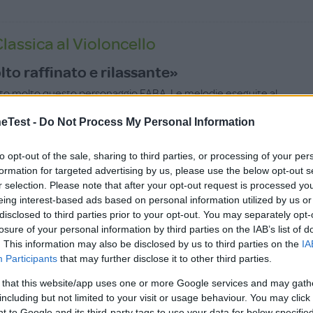
lassica al Violoncello
lto raffinato e rilassante»
o molto questo personaggio FABA. Le melodie eseguite al
sono calde, avvolgenti e perfette per accompagnare i momenti
Test -
Do Not Process My Personal Information
ettura o le attività tranquille. Da musicista, ho trovato molto
scelta dei brani e la qualità dell’esecuzione. È un modo delicato
cere ai bambini il suono del violoncello e avvicinarli alla musica
to opt-out of the sale, sharing to third parties, or processing of your per
 da piccoli. Una mamma dovrebbe sapere che è un contenuto
formation for targeted advertising by us, please use the below opt-out s
’ascolto e il rilassamento, ideale per creare un’atmosfera
r selection. Please note that after your opt-out request is processed y
eing interest-based ads based on personal information utilized by us or
a. Non ho particolari suggerimenti per migliorarlo: l’ho trovato
disclosed to third parties prior to your opt-out. You may separately opt-
o e piacevole da ascoltare. Sì, lo ricomprerei volentieri e lo
losure of your personal information by third parties on the IAB’s list of
hi desidera proporre ai bambini un’esperienza musicale di
. This information may also be disclosed by us to third parties on the
IA
Participants
that may further disclose it to other third parties.
 that this website/app uses one or more Google services and may gath
including but not limited to your visit or usage behaviour. You may click 
 to Google and its third-party tags to use your data for below specifi