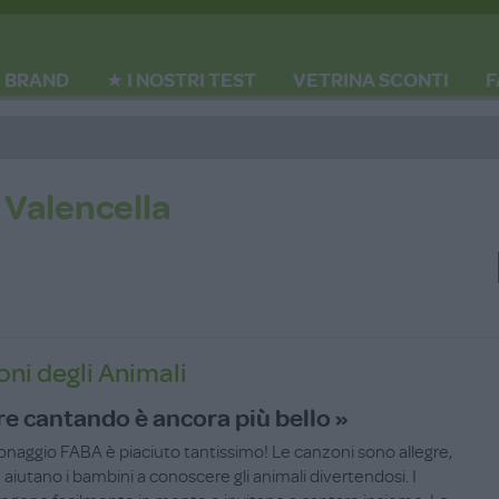
BRAND
★ I NOSTRI TEST
VETRINA SCONTI
F
 Valencella
ni degli Animali
e cantando è ancora più bello »
naggio FABA è piaciuto tantissimo! Le canzoni sono allegre,
e aiutano i bambini a conoscere gli animali divertendosi. I