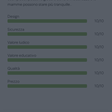
mamme possono stare più tranquille..
Design
10/10
Sicurezza
10/10
Valore ludico
10/10
Valore educativo
10/10
Qualità
10/10
Prezzo
10/10