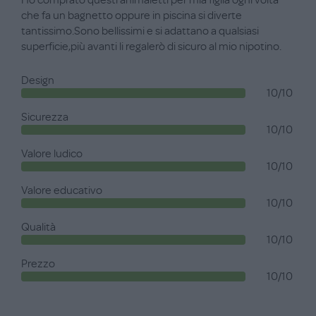
Ho comprato questi animaletti per mia figlia ogni volta
che fa un bagnetto oppure in piscina si diverte
tantissimo.Sono bellissimi e si adattano a qualsiasi
superficie,più avanti li regalerò di sicuro al mio nipotino.
Design
10/10
Sicurezza
10/10
Valore ludico
10/10
Valore educativo
10/10
Qualità
10/10
Prezzo
10/10