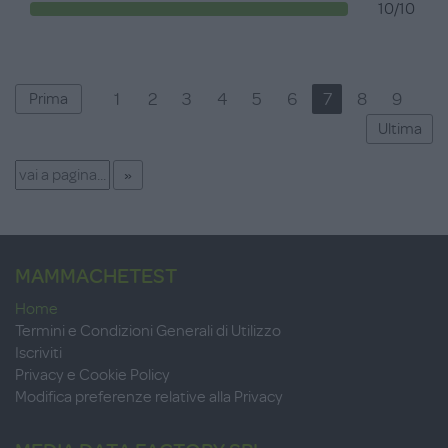
10/10
1
2
3
4
5
6
7
8
9
Prima
Ultima
MAMMACHETEST
Home
Termini e Condizioni Generali di Utilizzo
Iscriviti
Privacy e Cookie Policy
Modifica preferenze relative alla Privacy