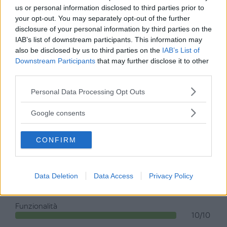
us or personal information disclosed to third parties prior to
Noemi2020
your opt-out. You may separately opt-out of the further
19 Settembre, 2023
disclosure of your personal information by third parties on the
IAB’s list of downstream participants. This information may
Spazzolino Bambini 3-6 anni
also be disclosed by us to third parties on the
IAB’s List of
Downstream Participants
that may further disclose it to other
«Ottimo»
third parties.
Ottimo spazzolino.. ha delle setole morbidissime e mia
Please note that this website/app uses one or more Google
Personal Data Processing Opt Outs
figlia non vede l ora di utilizzarlo dopo cenA corre in
services and may gather and store information including but
bagno e mi chiama dicendo che lo vuole.. lo consiglio
not limited to your visit or usage behaviour. You may click to
Google consents
molto alle mamme è davvero morbido e di ottima
grant or deny consent to Google and its third-party tags to
qualità..
use your data for below specified purposes in below Google
CONFIRM
consent section.
Design
10/10
Data Deletion
Data Access
Privacy Policy
Praticità
10/10
Funzionalità
10/10