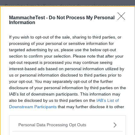
Completo letto bellissimo desaing da una eleganza pazzesca
morbidezza, il bambino si sente prot
...
continua a leggere
MammacheTest -
Do Not Process My Personal
Information
Utile
(
0
)
If you wish to opt-out of the sale, sharing to third parties, or
processing of your personal or sensitive information for
targeted advertising by us, please use the below opt-out
section to confirm your selection. Please note that after your
opt-out request is processed you may continue seeing
Scrivi una recensione
interest-based ads based on personal information utilized by
Effettua l'accesso per scrivere una recensione
us or personal information disclosed to third parties prior to
your opt-out. You may separately opt-out of the further
disclosure of your personal information by third parties on the
IAB’s list of downstream participants. This information may
also be disclosed by us to third parties on the
IAB’s List of
Downstream Participants
that may further disclose it to other
Non sei ancora iscritta a
third parties.
MammacheTest?
Please note that this website/app uses one or more Google
Personal Data Processing Opt Outs
services and may gather and store information including but
ISCRIVITI