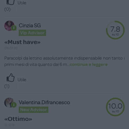
Utile
(
0
)
Cinzia SG
7.8
Vip Advisor
su 10
«Must have»
09.01.20
Paracolpi da lettino assolutamente indispensabile non tanto i
primi mesi di vita quanto dai 6 m
...
continua a leggere
Utile
(
1
)
Valentina.difrancesco
10.0
New Advisor
su 10
«Ottimo»
12.12.19