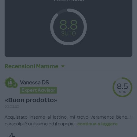
8.8
SU 10
Recensioni Mamme
Vanessa DS
8.5
Expert Advisor
su 10
«Buon prodotto»
03.02.20
Acquistato inseme al lettino, mi trovo veramente bene. Il
paracolpi è utilissimo ed il copripiu
...
continua a leggere