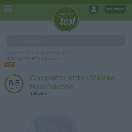
NANNA E RELAX
BIANCHERIA DA LETTO
LENZUOLA PER LETTINO E CULLA
HOT
Completo Lettino Sfilabile
8.8
Maxi Peluche
su 10
Italbaby