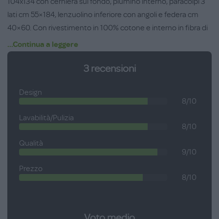
104x134 con cerniera sul fondo, piumino interno, paracolpi 3
lati cm 55×184, lenzuolino inferiore con angoli e federa cm
40×60. Con rivestimento in 100% cotone e interno in ﬁbra di
poliestere, è abbellito da ricami artigianali. Disponibile in 4
...Continua a leggere
varianti di colore: bianco, tortora, azzurro e rosa.
3
recensioni
Design
8/10
Lavabilità/Pulizia
8/10
Qualità
9/10
Prezzo
8/10
Voto medio