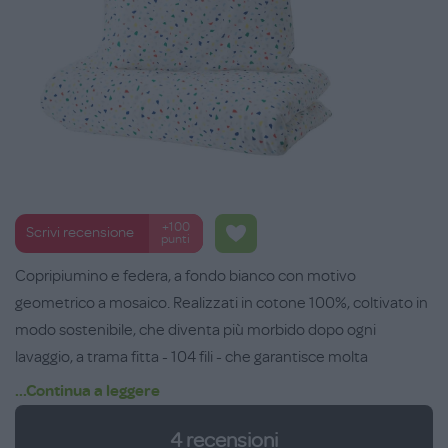
+100
Scrivi recensione
punti
Copripiumino e federa, a fondo bianco con motivo
geometrico a mosaico. Realizzati in cotone 100%, coltivato in
modo sostenibile, che diventa più morbido dopo ogni
lavaggio, a trama fitta - 104 fili - che garantisce molta
resistenza al tessuto. Lavabile in lavatrice a 60°C. Misure:
...Continua a leggere
150x200, federa 50x80 cm.
4
recensioni