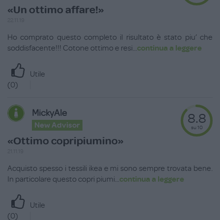
«Un ottimo affare!»
22.11.19
Ho comprato questo completo il risultato è stato piu’ che
soddisfacente!!! Cotone ottimo e resi
...
continua a leggere
Utile
(
0
)
MickyAle
8.8
New Advisor
su 10
«Ottimo copripiumino»
21.11.19
Acquisto spesso i tessili ikea e mi sono sempre trovata bene.
In particolare questo copri piumi
...
continua a leggere
Utile
(
0
)