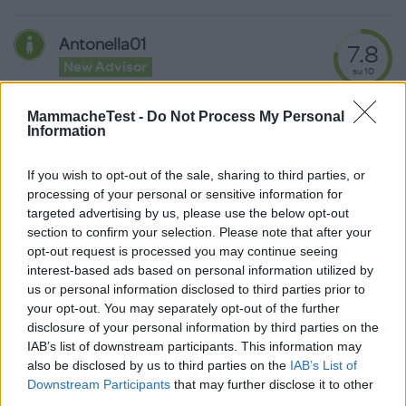
Antonella01
7.8
New Advisor
su 10
«Ottimo copri cuscino»
04.11.19
MammacheTest -
Do Not Process My Personal
Information
Ottimo copri cuscino, l'ho utilizzato di recente. Il suo motivo è
bellissimo. Ottimo cotone ed
...
continua a leggere
If you wish to opt-out of the sale, sharing to third parties, or
processing of your personal or sensitive information for
targeted advertising by us, please use the below opt-out
Utile
section to confirm your selection. Please note that after your
(
0
)
opt-out request is processed you may continue seeing
interest-based ads based on personal information utilized by
us or personal information disclosed to third parties prior to
your opt-out. You may separately opt-out of the further
Scrivi una recensione
disclosure of your personal information by third parties on the
Effettua l'accesso per scrivere una recensione
IAB’s list of downstream participants. This information may
also be disclosed by us to third parties on the
IAB’s List of
Downstream Participants
that may further disclose it to other
third parties.