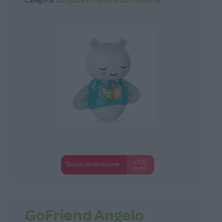
Categoria:
Lampade, Proiettori e Luci Notturne
+100
Scrivi recensione
punti
GoFriend Angelo