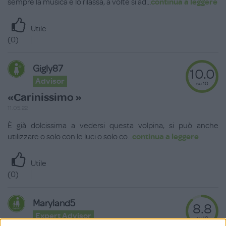
sempre la musica e lo rilassa, a volte si ad
...
continua a leggere
Utile
(
0
)
Gigly87
10.0
Advisor
su 10
«Carinissimo »
11.05.22
È già dolcissima a vedersi questa volpina, si può anche
utilizzare o solo con le luci o solo co
...
continua a leggere
Utile
(
0
)
Maryland5
8.8
Expert Advisor
su 10