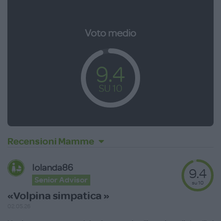
Voto medio
9.4
SU 10
Recensioni Mamme
Iolanda86
9.4
Senior Advisor
su 10
«Volpina simpatica »
02.05.26