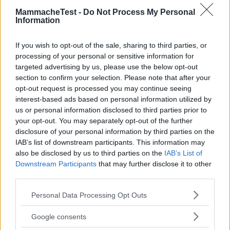
«Molto bello»
MammacheTest -
Do Not Process My Personal
05.05.22
Information
Questo è stato un regalino di una signora del palazzo, molto
If you wish to opt-out of the sale, sharing to third parties, or
gradito sia dalla mamma che dal pi
...
continua a leggere
processing of your personal or sensitive information for
targeted advertising by us, please use the below opt-out
Utile
section to confirm your selection. Please note that after your
(
0
)
opt-out request is processed you may continue seeing
interest-based ads based on personal information utilized by
us or personal information disclosed to third parties prior to
Veryconti2001
10.0
your opt-out. You may separately opt-out of the further
Senior Advisor
su 10
disclosure of your personal information by third parties on the
«Prodotto utile per il relax del
IAB’s list of downstream participants. This information may
bimbo »
also be disclosed by us to third parties on the
IAB’s List of
Downstream Participants
that may further disclose it to other
06.04.22
third parties.
Regalo molto carino arrivato da amici, il mio bimbo si rilassa
Please note that this website/app uses one or more Google
molto, lo usiamo durante il bagn
...
continua a leggere
Personal Data Processing Opt Outs
services and may gather and store information including but
not limited to your visit or usage behaviour. You may click to
Google consents
Utile
grant or deny consent to Google and its third-party tags to