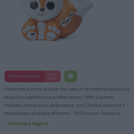
+100
Scrivi recensione
punti
Proiettore a forma di volpe che crea un'atmosfera rilassante e
aiuta il tuo bambino a prendere sonno. Offre 3 diverse
melodie unite ai suoni della natura. con 2 livelli di volume e 2
impostazioni di durata differenti - 10/30 minuti. Dotato di
funzione per la variazione automatica del colore.
...Continua a leggere
Età consigliata: 0+ mesi.