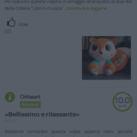
Ho ricevuto questa volpina in omaggio all'acquisto di due libri
della collana "Libri in musica"
...
continua a leggere
Utile
(
0
)
Oriheart
10.0
Advisor
su 10
«Bellissimo e rilassante»
31.10.24
Abbiamo comprato questa volpe appena nato, ascolta