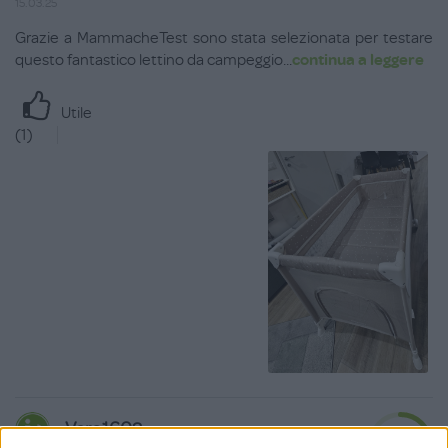
15.03.25
Grazie a MammacheTest sono stata selezionata per testare
questo fantastico lettino da campeggio
...
continua a leggere
Utile
(
1
)
Vero1602
7.3