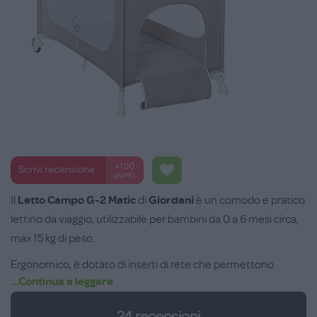
+100
Scrivi recensione
punti
Il
Letto Campo G-2 Matic
di
Giordani
è un comodo e pratico
lettino da viaggio, utilizzabile per bambini da 0 a 6 mesi circa,
max 15 kg di peso.
Ergonomico, è dotato di inserti di rete che permettono
...Continua a leggere
un'adeguata aerazione e di due ruote per un facile
spostamento, si apre e si chiude chiude con un semplice
24
recensioni