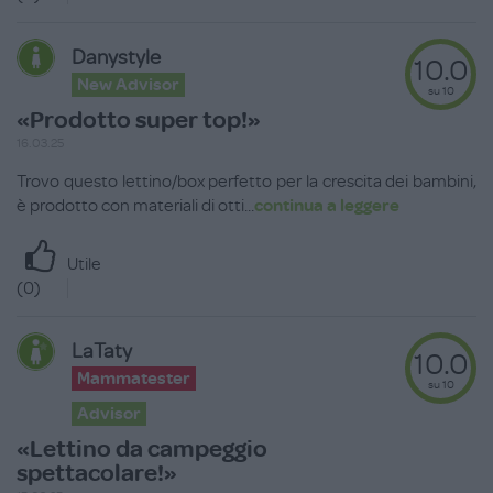
Danystyle
10.0
New Advisor
su 10
«Prodotto super top!»
16.03.25
Trovo questo lettino/box perfetto per la crescita dei bambini,
è prodotto con materiali di otti
...
continua a leggere
Utile
(
0
)
LaTaty
10.0
Mammatester
su 10
Advisor
«Lettino da campeggio
spettacolare!»