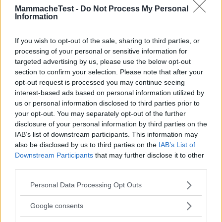
Senior Advisor
su 10
MammacheTest -
Do Not Process My Personal
Information
«Comodo e robusto, ma non
economico»
If you wish to opt-out of the sale, sharing to third parties, or
13.03.25
processing of your personal or sensitive information for
Il Letto Campo G-2 Matic è una buona scelta per chi cerca un
targeted advertising by us, please use the below opt-out
letto resistente e comodo. Tra i p
...
continua a leggere
section to confirm your selection. Please note that after your
opt-out request is processed you may continue seeing
interest-based ads based on personal information utilized by
Utile
us or personal information disclosed to third parties prior to
(
0
)
your opt-out. You may separately opt-out of the further
disclosure of your personal information by third parties on the
Valemazzu1993
IAB’s list of downstream participants. This information may
10.0
also be disclosed by us to third parties on the
IAB’s List of
Advisor
su 10
Downstream Participants
that may further disclose it to other
«Lettino da favola»
third parties.
11.03.25
Please note that this website/app uses one or more Google
Personal Data Processing Opt Outs
Lettino da campeggio funzionale e favoloso! Lo utilizzo molto
services and may gather and store information including but
a casa nostra, dai nonni e in via
...
continua a leggere
not limited to your visit or usage behaviour. You may click to
Google consents
grant or deny consent to Google and its third-party tags to