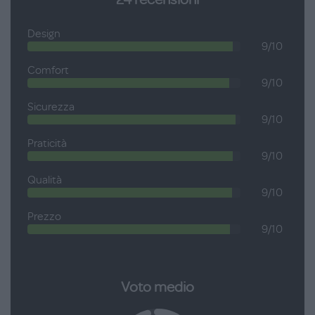
gesto in modo compatto ed è facile da trasportare grazie alla
comoda borsa in dotazione. La testata con oblò apribile con
Design
una zip è stata idealizzata per stimolare l’autonomia del
9/10
bambino. Utilizzabile come culla nei primi mesi grazie al kit
Comfort
doppia altezza.
9/10
Incluso materasso
Sicurezza
9/10
Età consigliata: 0-6 mesi
Praticità
9/10
Qualità
9/10
Prezzo
9/10
Voto medio