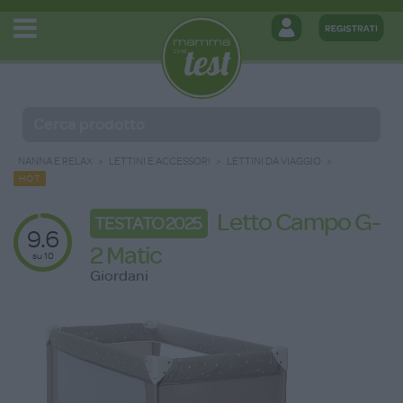
NANNA E RELAX
LETTINI E ACCESSORI
LETTINI DA VIAGGIO
HOT
Letto Campo G-
TESTATO 2025
9.6
2 Matic
su 10
Giordani