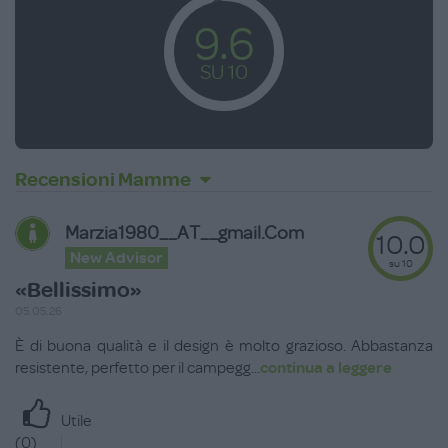
9.6
SU 10
Recensioni Mamme
Marzia1980__AT__gmail.com
10.0
New Advisor
su 10
«Bellissimo»
05.05.26
È di buona qualità e il design è molto grazioso. Abbastanza
resistente, perfetto per il campegg
...
continua a leggere
Utile
(
0
)