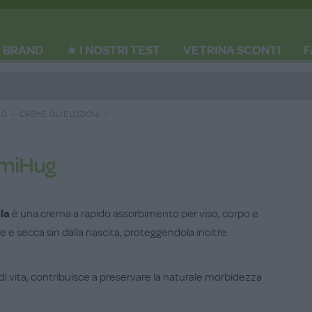
BRAND
★ I NOSTRI TEST
VETRINA SCONTI
F
IO
CREME, OLI E LOZIONI
amiHug
la
è una crema a rapido assorbimento per viso, corpo e
ile e secca sin dalla nascita, proteggendola inoltre
di vita, contribuisce a preservare la naturale morbidezza
contiene gli estratti naturali ad alto potenziale idratante