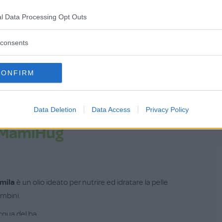
rnisce un’idratazione profonda e a lunga durata.
l Data Processing Opt Outs
r la pelle sensibile dei bambini. Si assorbe
consents
CONFIRM
Data Deletion
Data Access
Privacy Policy
e MamiHug
mila
è un olio ideato per nutrire ed idratare la pelle
ambini.
qua del ba...