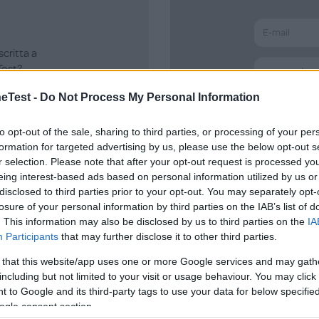
scritta a
est?
Test -
Do Not Process My Personal Information
Password dim
to opt-out of the sale, sharing to third parties, or processing of your per
formation for targeted advertising by us, please use the below opt-out s
r selection. Please note that after your opt-out request is processed y
eing interest-based ads based on personal information utilized by us or
disclosed to third parties prior to your opt-out. You may separately opt-
losure of your personal information by third parties on the IAB’s list of
. This information may also be disclosed by us to third parties on the
IA
Participants
that may further disclose it to other third parties.
e
 that this website/app uses one or more Google services and may gath
including but not limited to your visit or usage behaviour. You may click 
 to Google and its third-party tags to use your data for below specifi
ogle consent section.