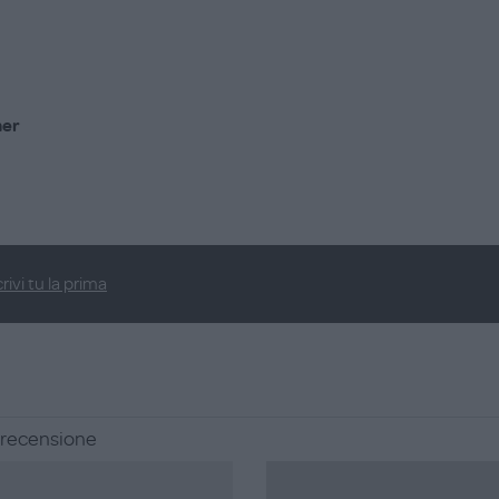
, Olio d’oliva e Camomilla ed è arricchita con Mamihug®
dorla 100% da agricoltura biologica ad alto potere
ner
ne, PEG, Nichel, Chromo e Cobalto
rivi tu la prima
a recensione