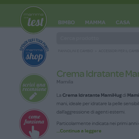
BIMBO
MAMMA
CASA
BLOG
PANNOLINI E CAMBIO
ACCESSORI PER IL CAMB
Crema Idratante M
Mamila
La
Crema Idratante MamiHug
di
Mami
mani, ideale per idratare la pelle sensib
dall’aggressione di agenti esterni.
Particolarmente indicata nei primi anni 
...Continua a leggere
ed elasticità della pelle. La sua formula 