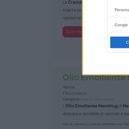
La
Crema Idratante
di
Lillydoo
fo
Persona
Adatta per viso e corpo, è ideale pe
rapidamente senza la...
Google 
+100
Scrivi recensione
punti
Olio Emollient
Mamila
1 Recensioni
Categoria:
Creme, Oli e Lozioni
L'
Olio Emolliente MamiHug
di
Ma
delicata e sensibile di neonati e b
Gli oli creano un'emulsione con l’ac