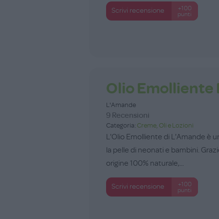
+100
Scrivi recensione
punti
Olio Emolliente
L'Amande
9 Recensioni
Categoria:
Creme, Oli e Lozioni
L'Olio Emolliente di L'Amande è u
la pelle di neonati e bambini. Graz
origine 100% naturale,...
+100
Scrivi recensione
punti