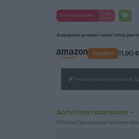
e protettivo come Burro di Karitè, Aloe
esclusiva miscela di Miele, Avena e Man
+100
Scrivi recensione
idratante e lenitivo.
punti
Dermatologicamente testata
Acquistalo presso i nostri shop part
Senza alcol, parabeni, siliconi, paraffi
11,90 €
Tubo da 100 ml
Acquista >
Ancora nessuna recensione.
Sc
Scrivi una recensione
Effettua l'accesso per scrivere un