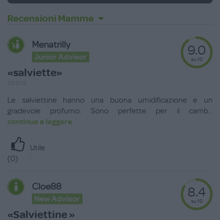
Recensioni Mamme
Menatrilly
9.0
Junior Advisor
su 10
«salviette»
05.12.19
Le salviettine hanno una buona umidificazione e un
gradevole profumo. Sono perfette per il camb
...
continua a leggere
Utile
(
0
)
Cloe88
8.4
New Advisor
su 10
«Salviettine »