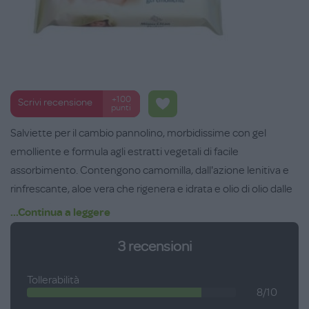
+100
Scrivi recensione
punti
Salviette per il cambio pannolino, morbidissime con gel
emolliente e formula agli estratti vegetali di facile
assorbimento. Contengono camomilla, dall'azione lenitiva e
rinfrescante, aloe vera che rigenera e idrata e olio di olio dalle
proprietà idratanti, emollienti ed antinfiammatorie. Senza
...Continua a leggere
sles, sls, peg, parabeni.
3
recensioni
Tollerabilità
8/10