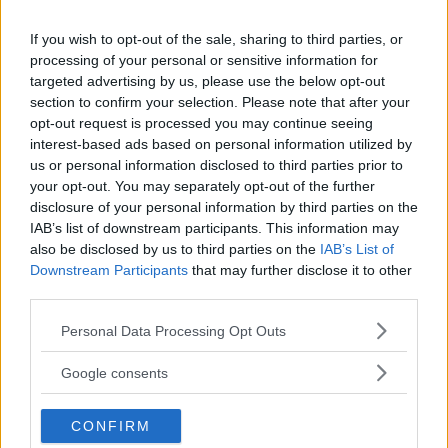
If you wish to opt-out of the sale, sharing to third parties, or
processing of your personal or sensitive information for
targeted advertising by us, please use the below opt-out
Scrivi una recensione
section to confirm your selection. Please note that after your
Effettua l'accesso per scrivere una recensione
opt-out request is processed you may continue seeing
interest-based ads based on personal information utilized by
us or personal information disclosed to third parties prior to
your opt-out. You may separately opt-out of the further
disclosure of your personal information by third parties on the
IAB’s list of downstream participants. This information may
Non sei ancora iscritta a
also be disclosed by us to third parties on the
IAB’s List of
MammacheTest?
Downstream Participants
that may further disclose it to other
third parties.
ISCRIVITI
Please note that this website/app uses one or more Google
Personal Data Processing Opt Outs
services and may gather and store information including but
not limited to your visit or usage behaviour. You may click to
Google consents
grant or deny consent to Google and its third-party tags to
use your data for below specified purposes in below Google
LOGIN
CONFIRM
consent section.