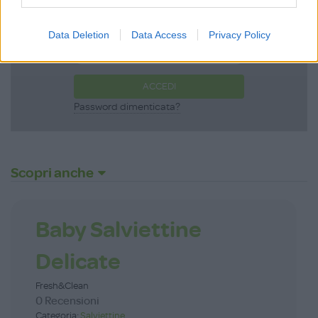
Data Deletion
Data Access
Privacy Policy
ACCEDI
Password dimenticata?
Scopri anche
Baby Salviettine
Delicate
Fresh&Clean
0 Recensioni
Categoria:
Salviettine