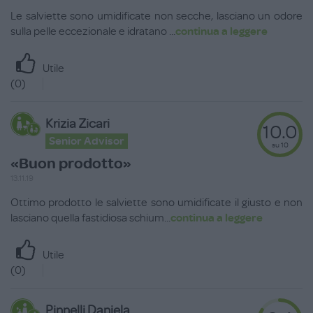
Le salviette sono umidificate non secche, lasciano un odore
sulla pelle eccezionale e idratano
...
continua a leggere
Utile
(
0
)
Krizia Zicari
10.0
Senior Advisor
su 10
«Buon prodotto»
13.11.19
Ottimo prodotto le salviette sono umidificate il giusto e non
lasciano quella fastidiosa schium
...
continua a leggere
Utile
(
0
)
Pinnelli Daniela