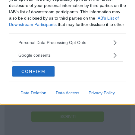
Utile
disclosure of your personal information by third parties on the
(
0
)
IAB’s list of downstream participants. This information may
also be disclosed by us to third parties on the
IAB’s List of
Guarda tutte le opinioni degli utenti
Downstream Participants
that may further disclose it to other
third parties.
Please note that this website/app uses one or more Google
Personal Data Processing Opt Outs
Scrivi una recensione
services and may gather and store information including but
not limited to your visit or usage behaviour. You may click to
Google consents
Effettua l'accesso per scrivere una recensione
grant or deny consent to Google and its third-party tags to
use your data for below specified purposes in below Google
CONFIRM
consent section.
Data Deletion
Data Access
Privacy Policy
Non sei ancora iscritta a
MammacheTest?
ISCRIVITI