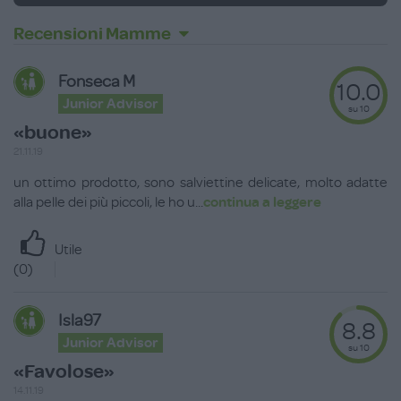
Recensioni Mamme
Fonseca M
10.0
Junior Advisor
su 10
«buone»
21.11.19
un ottimo prodotto, sono salviettine delicate, molto adatte
alla pelle dei più piccoli, le ho u
...
continua a leggere
Utile
(
0
)
Isla97
8.8
Junior Advisor
su 10
«Favolose»
14.11.19