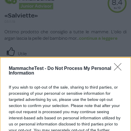
8.4
Junior Advisor
su 10
«Salviette»
03.11.19
Ottimo prodotto che consiglio a tutte le mamme. L'olio di
argan lascia la pelle del bambino mor
...
continua a leggere
Utile
(
0
)
MammacheTest -
Do Not Process My Personal
Information
Joeyciolino
10.0
Vip Advisor
su 10
If you wish to opt-out of the sale, sharing to third parties, or
«Senza alcol»
processing of your personal or sensitive information for
targeted advertising by us, please use the below opt-out
24.10.19
section to confirm your selection. Please note that after your
Salviettine all' olio d argan...idratano e nutrono la pella
opt-out request is processed you may continue seeing
lasciandola morbida e pulita. Non
...
continua a leggere
interest-based ads based on personal information utilized by
us or personal information disclosed to third parties prior to
your opt-out. You may separately opt-out of the further