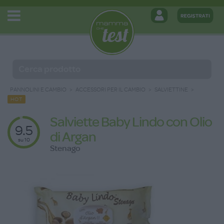
PANNOLINI E CAMBIO
ACCESSORI PER IL CAMBIO
SALVIETTINE
HOT
Salviette Baby Lindo con Olio
9.5
di Argan
su 10
Stenago