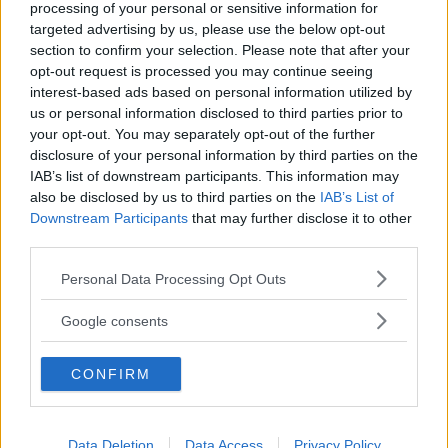
processing of your personal or sensitive information for
Annads310
6.0
targeted advertising by us, please use the below opt-out
Videotester
section to confirm your selection. Please note that after your
su 10
opt-out request is processed you may continue seeing
Junior Advisor
interest-based ads based on personal information utilized by
«l'ho preso per un r...»
us or personal information disclosed to third parties prior to
your opt-out. You may separately opt-out of the further
30.11.-1
disclosure of your personal information by third parties on the
l'ho preso per un regalo, molto robusto e colorato
IAB’s list of downstream participants. This information may
also be disclosed by us to third parties on the
IAB’s List of
Downstream Participants
that may further disclose it to other
Utile
third parties.
(
0
)
Please note that this website/app uses one or more Google
Personal Data Processing Opt Outs
services and may gather and store information including but
Guarda tutte le opinioni degli utenti
not limited to your visit or usage behaviour. You may click to
Google consents
grant or deny consent to Google and its third-party tags to
use your data for below specified purposes in below Google
Scrivi una recensione
CONFIRM
consent section.
Effettua l'accesso per scrivere una recensione
Data Deletion
Data Access
Privacy Policy