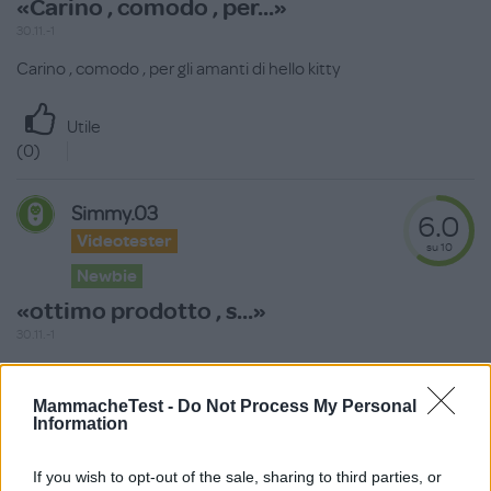
«Carino , comodo , per...»
30.11.-1
Carino , comodo , per gli amanti di hello kitty
Utile
(
0
)
Simmy.03
6.0
Videotester
su 10
Newbie
«ottimo prodotto , s...»
30.11.-1
ottimo prodotto , simpatico e colorato
MammacheTest -
Do Not Process My Personal
Information
Utile
(
0
)
If you wish to opt-out of the sale, sharing to third parties, or