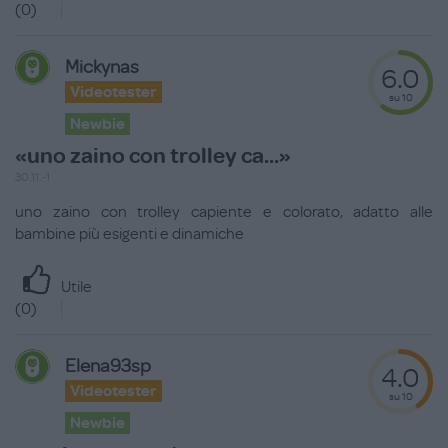
(
0
)
Mickynas
6.0
Videotester
su 10
Newbie
«uno zaino con trolley ca...»
30.11.-1
uno zaino con trolley capiente e colorato, adatto alle
bambine più esigenti e dinamiche
Utile
(
0
)
Elena93sp
4.0
Videotester
su 10
Newbie