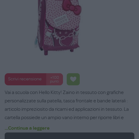
+100
Scrivi recensione
punti
Vai a scuola con Hello Kitty! Zaino in tessuto con grafiche
personalizzate sulla patella, tasca frontale e bande laterali :
articolo impreziosito da ricami ed applicazioni in tessuto. La
cartella possiede un ampio vano interno per riporre libri e
materiale scolastico di grandi dimensioni e due tasche con
...Continua a leggere
l'accesso dell'esterno (una posta sulla patella superiore e una