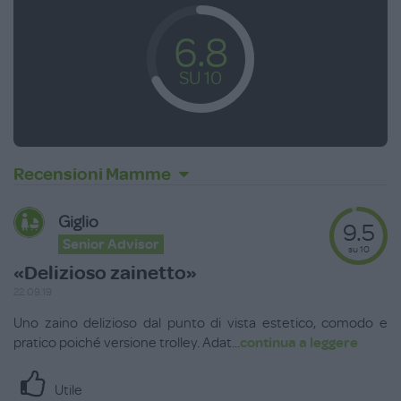
6.8
SU 10
Recensioni Mamme
Giglio
9.5
Senior Advisor
su 10
«Delizioso zainetto»
22.09.19
Uno zaino delizioso dal punto di vista estetico, comodo e
pratico poiché versione trolley. Adat
...
continua a leggere
Utile