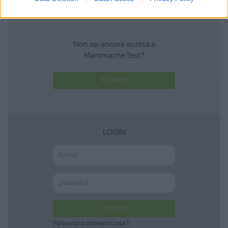
Non sei ancora iscritta a
MammacheTest?
ISCRIVITI
LOGIN
ACCEDI
Password dimenticata?