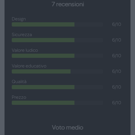
7
recensioni
posta sulla patella inferiore). Sui due lati è presente una
cerniera che se aperta permetterà di aumentare il volume di
Design
carico dello zaino, creando un nuovo scomparto. La cartella è
6/10
completa di pratici moschettoni colorati posti sul fronte che
Sicurezza
permetteranno di accedere velocemente ai vani interni.
6/10
Valore ludico
6/10
Valore educativo
6/10
Qualità
6/10
Prezzo
6/10
Voto medio