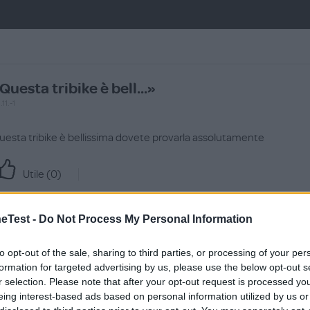
Questa tribike è bell...»
11.-1
uesta tribike è bellissima dovete provarla assolutamente
Utile (
0
)
Test -
Do Not Process My Personal Information
to opt-out of the sale, sharing to third parties, or processing of your per
a recensione
formation for targeted advertising by us, please use the below opt-out s
r selection. Please note that after your opt-out request is processed y
eing interest-based ads based on personal information utilized by us or