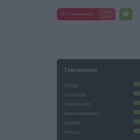
+100
Scrivi recensione
punti
1
recensioni
Design
Sicurezza
Valore ludico
Valore educativo
Qualità
Prezzo