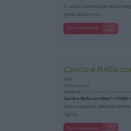
11 canzoni pensate per accompagna
brano racconta m...
+100
Scrivi recensione
punti
Canta e Balla co
FABA
9 Recensioni
Categoria:
Giochi Elettronici e Interattiv
Canta e Balla con Nino!
di
FABA
è
canzoni popolari, ideali per ballare,
Ogni br...
+100
Scrivi recensione
punti