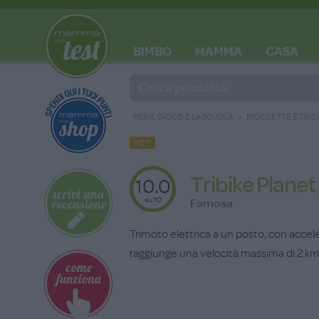
BIMBO
MAMMA
CASA
BLOG
PER IL GIOCO E LA SCUOLA
BICICLETTE E TRICI
HOT
Tribike Planet
10.0
su 10
Famosa
Trimoto elettrica a un posto, con accel
raggiunge una velocità massima di 2 km/h