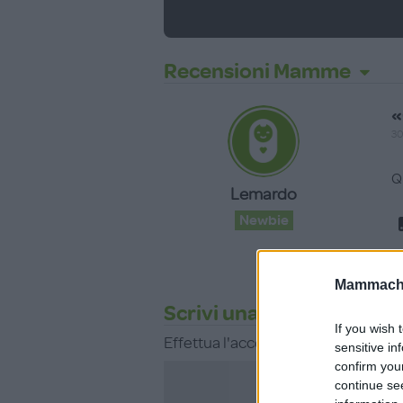
Recensioni Mamme
«
30.
Q
Lemardo
Newbie
Mammache
Scrivi una recensione
If you wish 
Effettua l'accesso per scrivere un
sensitive in
confirm you
continue se