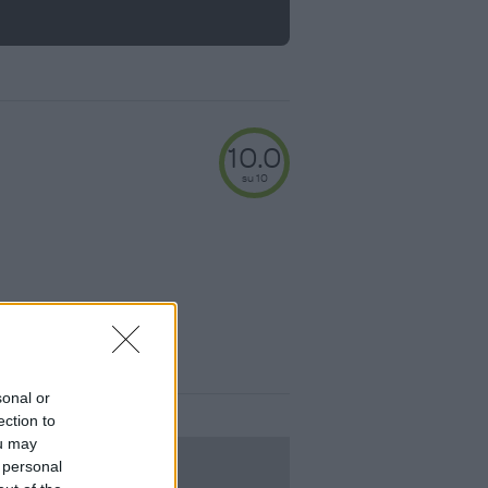
10.0
su 10
sonal or
ection to
ou may
 personal
LOGIN