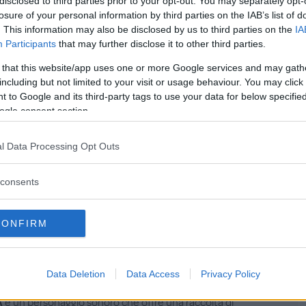
disclosed to third parties prior to your opt-out. You may separately opt-
losure of your personal information by third parties on the IAB’s list of
. This information may also be disclosed by us to third parties on the
IA
scritta a
Participants
that may further disclose it to other third parties.
est?
 that this website/app uses one or more Google services and may gath
including but not limited to your visit or usage behaviour. You may click 
 to Google and its third-party tags to use your data for below specifi
ogle consent section.
Password dim
l Data Processing Opt Outs
consents
CONFIRM
oli Passi
Data Deletion
Data Access
Privacy Policy
i
A
è un personaggio sonoro che offre una raccolta di