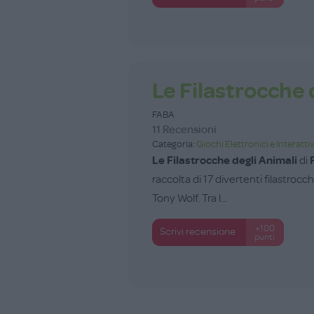
Le Filastrocche 
FABA
11 Recensioni
Categoria:
Giochi Elettronici e Interattiv
Le Filastrocche degli Animali
di
raccolta di 17 divertenti filastrocch
Tony Wolf. Tra l...
+100
Scrivi recensione
punti