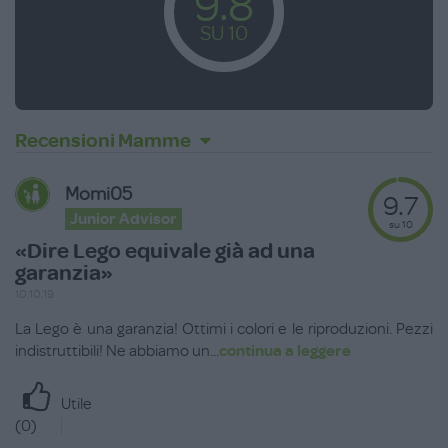
9.8
SU 10
Recensioni Mamme
Momi05
9.7
Junior Advisor
su 10
«Dire Lego equivale già ad una
garanzia»
10.10.19
La Lego è una garanzia! Ottimi i colori e le riproduzioni. Pezzi
indistruttibili! Ne abbiamo un
...
continua a leggere
Utile
(
0
)