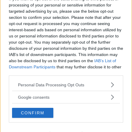
processing of your personal or sensitive information for
targeted advertising by us, please use the below opt-out
section to confirm your selection. Please note that after your
opt-out request is processed you may continue seeing
interest-based ads based on personal information utilized by
Non sei ancora iscritta a
us or personal information disclosed to third parties prior to
MammacheTest?
your opt-out. You may separately opt-out of the further
disclosure of your personal information by third parties on the
ISCRIVITI
IAB’s list of downstream participants. This information may
also be disclosed by us to third parties on the
IAB’s List of
Downstream Participants
that may further disclose it to other
third parties.
LOGIN
Please note that this website/app uses one or more Google
Personal Data Processing Opt Outs
services and may gather and store information including but
not limited to your visit or usage behaviour. You may click to
Google consents
grant or deny consent to Google and its third-party tags to
use your data for below specified purposes in below Google
CONFIRM
consent section.
ACCEDI