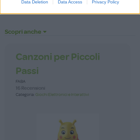
Data Deletion
Data Access
Privacy Policy
Password dimenticata?
Scopri anche
Canzoni per Piccoli
Passi
FABA
16 Recensioni
Categoria:
Giochi Elettronici e Interattivi