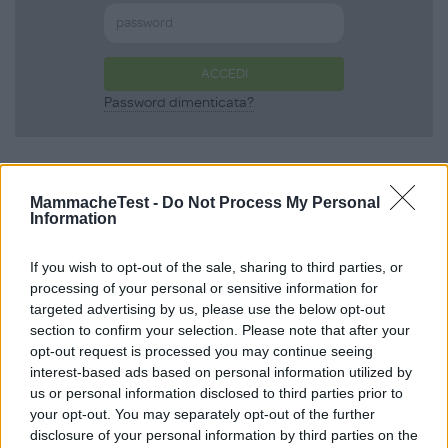
ACCEDI
Password dimenticata?
Scopri anche
MammacheTest -
Do Not Process My Personal
Information
Canzoni per Piccoli
If you wish to opt-out of the sale, sharing to third parties, or
processing of your personal or sensitive information for
targeted advertising by us, please use the below opt-out
Passi
section to confirm your selection. Please note that after your
opt-out request is processed you may continue seeing
FABA
interest-based ads based on personal information utilized by
16 Recensioni
us or personal information disclosed to third parties prior to
Categoria:
Giochi Elettronici e Interattivi
your opt-out. You may separately opt-out of the further
disclosure of your personal information by third parties on the