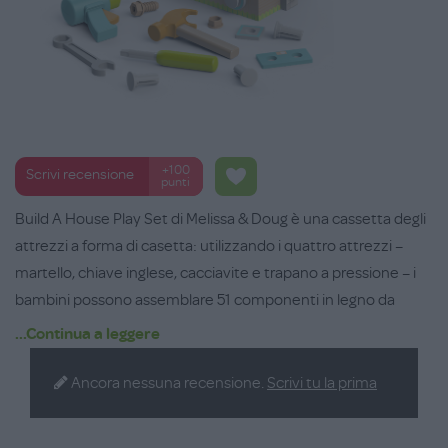
+100
Scrivi recensione
punti
Build A House Play Set di Melissa & Doug è una cassetta degli
attrezzi a forma di casetta: utilizzando i quattro attrezzi –
martello, chiave inglese, cacciavite e trapano a pressione – i
bambini possono assemblare 51 componenti in legno da
costruire direttamente nella cassetta. Possono aggiungere
...Continua a leggere
finestre, porte e tegole ai pannelli laterali e al tetto per dare
vita alla loro casetta giocattolo. Tutti i pezzi si incastrano
Ancora nessuna recensione.
Scrivi tu la prima
perfettamente all'interno della cassetta, e la maniglia
integrata la rende portatile, ideale per divertirsi ovunque.