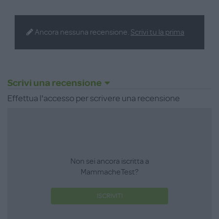
seguire la ricetta sui dischi del pasto, esercitare la motricità
fine usando il cucchiaio e la bottiglia d'olio e dare sfogo alla
fantasia mentre preparano la cena.
Ancora nessuna recensione.
Scrivi tu la prima
I piccoli chef possono fingere di cuocere a fuoco lento funghi,
carote e broccoli, saltare in padella pollo, gamberi e fagioli e
cuocere a vapore dischi a doppia faccia di riso, zuppa,
Scrivi una recensione
spaghetti e maccheroni al formaggio.
Effettua l'accesso per scrivere una recensione
Età consigliata: 3+ anni
Non sei ancora iscritta a
MammacheTest?
ISCRIVITI