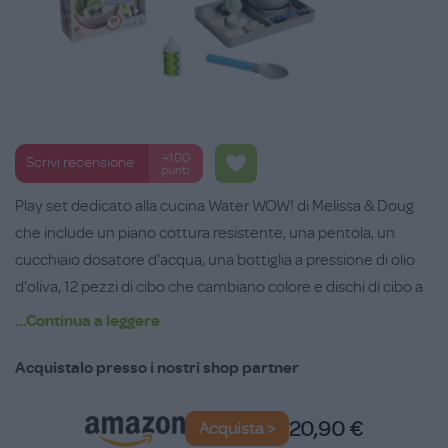
+100
Scrivi recensione
punti
Play set dedicato alla cucina Water WOW! di Melissa & Doug
che include un piano cottura resistente, una pentola, un
cucchiaio dosatore d'acqua, una bottiglia a pressione di olio
d'oliva, 12 pezzi di cibo che cambiano colore e dischi di cibo a
doppia faccia per un'esperienza di gioco completa.
...Continua a leggere
Funziona senza batterie ed è perfetto per piccoli aspiranti
Acquistalo presso i nostri shop partner
chef e buongustai, che si divertiranno con questo gioco
sensoriale con l'acqua, pratico, interattivo e riutilizzabile. Non
20,90 €
Acquista >
sporca e sviluppa competenze pratiche: i bambini possono