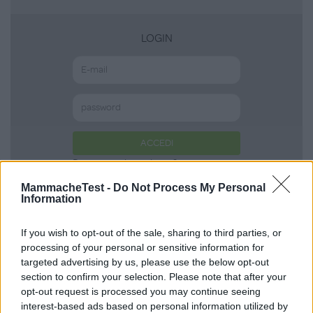
LOGIN
ACCEDI
Password dimenticata?
MammacheTest -
Do Not Process My Personal
Information
Scopri anche
If you wish to opt-out of the sale, sharing to third parties, or
processing of your personal or sensitive information for
targeted advertising by us, please use the below opt-out
section to confirm your selection. Please note that after your
Canzoni per Piccoli
opt-out request is processed you may continue seeing
interest-based ads based on personal information utilized by