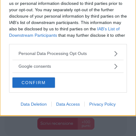
Passi
us or personal information disclosed to third parties prior to
your opt-out. You may separately opt-out of the further
FABA
disclosure of your personal information by third parties on the
16 Recensioni
IAB’s list of downstream participants. This information may
Categoria:
Giochi Elettronici e Interattivi
also be disclosed by us to third parties on the
IAB’s List of
Downstream Participants
that may further disclose it to other
third parties.
Please note that this website/app uses one or more Google
Personal Data Processing Opt Outs
services and may gather and store information including but
not limited to your visit or usage behaviour. You may click to
Google consents
grant or deny consent to Google and its third-party tags to
use your data for below specified purposes in below Google
CONFIRM
consent section.
Data Deletion
Data Access
Privacy Policy
+100
Scrivi recensione
punti