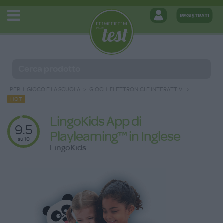
PER IL GIOCO E LA SCUOLA
GIOCHI ELETTRONICI E INTERATTIVI
HOT
LingoKids App di
9.5
Playlearning™ in Inglese
su 10
LingoKids