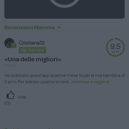
Recensioni Mamme
Cristiana12
9.5
Vip Advisor
su 10
«Una delle migliori»
17.01.20
Ho scaricato quest’app qualche mese fa per la mia bambina di
3 anni. Per adesso usiamo la versi
...
continua a leggere
Utile
(
0
)