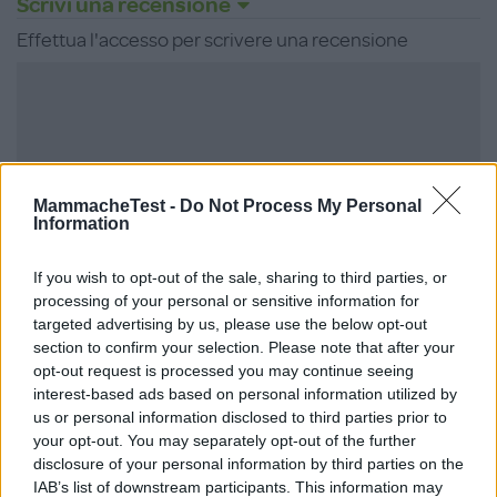
Scrivi una recensione
Effettua l'accesso per scrivere una recensione
Non sei ancora iscritta a
MammacheTest -
Do Not Process My Personal
MammacheTest?
Information
ISCRIVITI
If you wish to opt-out of the sale, sharing to third parties, or
processing of your personal or sensitive information for
targeted advertising by us, please use the below opt-out
section to confirm your selection. Please note that after your
opt-out request is processed you may continue seeing
LOGIN
interest-based ads based on personal information utilized by
us or personal information disclosed to third parties prior to
your opt-out. You may separately opt-out of the further
disclosure of your personal information by third parties on the
IAB’s list of downstream participants. This information may