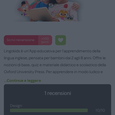
+100
Scrivi recensione
punti
Lingokids è un'App educativa per l'apprendimento della
lingua inglese, pensata per bambini dai 2 agli 8 anni. Offre le
nozioni di base, quiz e materiale didattico e scolastico della
Oxford University Press. Per apprendere in modo ludico e
divertente attraverso il gioco e l'interattività, personalizzabile
...Continua a leggere
per ogni bambino, a seconda dell'età e del livello.
1
recensioni
Età consigliata: 2-8 anni.
Design
10/10