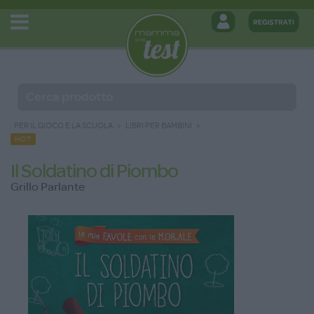
PER IL GIOCO E LA SCUOLA
LIBRI PER BAMBINI
HOT
Il Soldatino di Piombo
Grillo Parlante