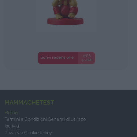
+100
Scrivi recensione
punti
MAMMACHETEST
Home
Termini e Condizioni Generali di Utilizzo
Iscriviti
Privacy e Cookie Policy