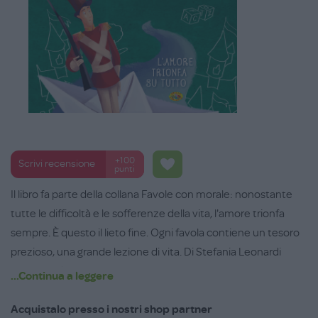
+100
Scrivi recensione
punti
Il libro fa parte della collana Favole con morale: nonostante
tutte le difficoltà e le sofferenze della vita, l'amore trionfa
sempre. È questo il lieto fine. Ogni favola contiene un tesoro
prezioso, una grande lezione di vita. Di Stefania Leonardi
Hartley. Età di lettura dai 3 anni.
...Continua a leggere
Acquistalo presso i nostri shop partner