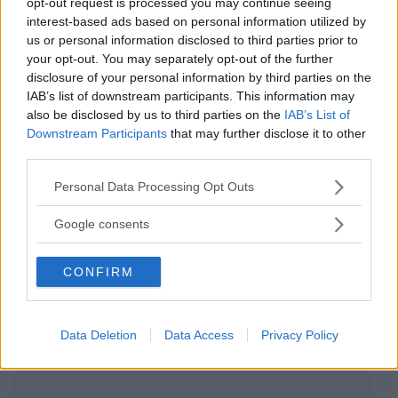
opt-out request is processed you may continue seeing
Canzoni per Piccoli
interest-based ads based on personal information utilized by
us or personal information disclosed to third parties prior to
Passi
your opt-out. You may separately opt-out of the further
disclosure of your personal information by third parties on the
FABA
IAB’s list of downstream participants. This information may
16 Recensioni
also be disclosed by us to third parties on the
IAB’s List of
Categoria:
Giochi Elettronici e Interattivi
Downstream Participants
that may further disclose it to other
third parties.
Please note that this website/app uses one or more Google
Personal Data Processing Opt Outs
services and may gather and store information including but
not limited to your visit or usage behaviour. You may click to
Google consents
grant or deny consent to Google and its third-party tags to
use your data for below specified purposes in below Google
CONFIRM
consent section.
Data Deletion
Data Access
Privacy Policy