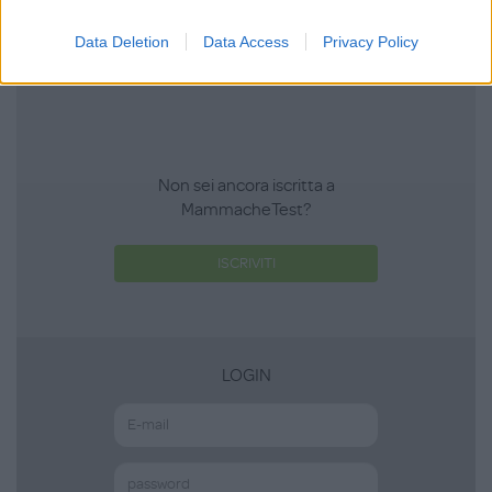
Scrivi una recensione
Data Deletion
Data Access
Privacy Policy
Effettua l'accesso per scrivere una recensione
Non sei ancora iscritta a
MammacheTest?
ISCRIVITI
LOGIN