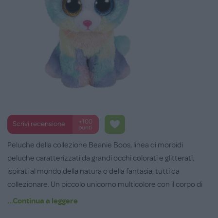
+100
Scrivi recensione
punti
Peluche della collezione Beanie Boos, linea di morbidi
peluche caratterizzati da grandi occhi colorati e glitterati,
ispirati al mondo della natura o della fantasia, tutti da
collezionare. Un piccolo unicorno multicolore con il corpo di
un gattino, tutto da coccolare. Dotato dell'autentica
...Continua a leggere
targhetta Ty a forma di cuore con il nome e la data di nascita.