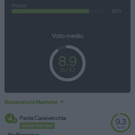
Prezzo
8/10
Voto medio
8.9
SU 10
Recensioni Mamme
Paola Casavecchia
9.3
Junior Advisor
su 10