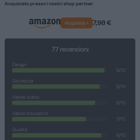
Acquistalo presso i nostri shop partner
Altezza: 15 cm.
Età consigliata: 3+ anni.
7,98 €
Acquista >
77
recensioni
Design
9/10
Sicurezza
9/10
Valore ludico
8/10
Valore educativo
7/10
Qualità
9/10