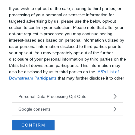
If you wish to opt-out of the sale, sharing to third parties, or
Utile
processing of your personal or sensitive information for
(
0
)
targeted advertising by us, please use the below opt-out
section to confirm your selection. Please note that after your
opt-out request is processed you may continue seeing
Macri78
8.7
interest-based ads based on personal information utilized by
New Advisor
su 10
us or personal information disclosed to third parties prior to
«Adorabili! »
your opt-out. You may separately opt-out of the further
28.09.25
disclosure of your personal information by third parties on the
IAB’s list of downstream participants. This information may
Mia figlia li adora. Li vorrebbe tutti perché sono morbidi,
also be disclosed by us to third parties on the
IAB’s List of
colorati e con occhioni dolcissimi.
...
continua a leggere
Downstream Participants
that may further disclose it to other
third parties.
Utile
Please note that this website/app uses one or more Google
Personal Data Processing Opt Outs
(
0
)
services and may gather and store information including but
not limited to your visit or usage behaviour. You may click to
Google consents
grant or deny consent to Google and its third-party tags to
Guarda tutte le opinioni degli utenti
use your data for below specified purposes in below Google
CONFIRM
consent section.