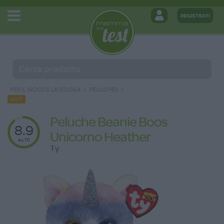
PER IL GIOCO E LA SCUOLA
PELUCHES
HOT
Peluche Beanie Boos
8.9
Unicorno Heather
su 10
Ty