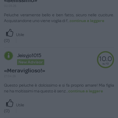
«Bellissimo»
02.05.26
Peluche veramente bello e ben fatto, sicuro nelle cuciture.
Acquistandone uno viene voglia di f
...
continua a leggere
Utile
(
0
)
Jeisyjo1015
10.0
New Advisor
su 10
«Meraviglioso!»
27.04.26
Questo peluche è dolcissimo e si fa proprio amare! Mia figlia
ne ha moltissimi ma questo è senz
...
continua a leggere
Utile
(
0
)