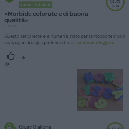
9.8
Junior Advisor
su 10
«Morbide colorate e di buona
qualità»
12.04.22
Questo set di lettere e numeri è stato per tantoooo tempo il
compagno di bagno preferito di mia
...
continua a leggere
Utile
(
0
)
Giusy Giglione