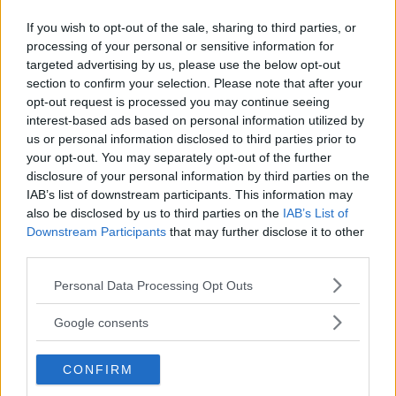
Utile
If you wish to opt-out of the sale, sharing to third parties, or
(
0
)
processing of your personal or sensitive information for
targeted advertising by us, please use the below opt-out
section to confirm your selection. Please note that after your
Ucumi
9.2
opt-out request is processed you may continue seeing
New Advisor
su 10
interest-based ads based on personal information utilized by
«Bagnetto con diletto»
us or personal information disclosed to third parties prior to
your opt-out. You may separately opt-out of the further
31.01.21
disclosure of your personal information by third parties on the
Un ottimo modo per intrattenere e cominciare a far
IAB’s list of downstream participants. This information may
conoscere al bambino l'alfabeto. È uno spass
...
also be disclosed by us to third parties on the
IAB’s List of
continua a leggere
Downstream Participants
that may further disclose it to other
third parties.
Utile
Please note that this website/app uses one or more Google
Personal Data Processing Opt Outs
(
0
)
services and may gather and store information including but
not limited to your visit or usage behaviour. You may click to
Google consents
grant or deny consent to Google and its third-party tags to
Guarda tutte le opinioni degli utenti
use your data for below specified purposes in below Google
CONFIRM
consent section.