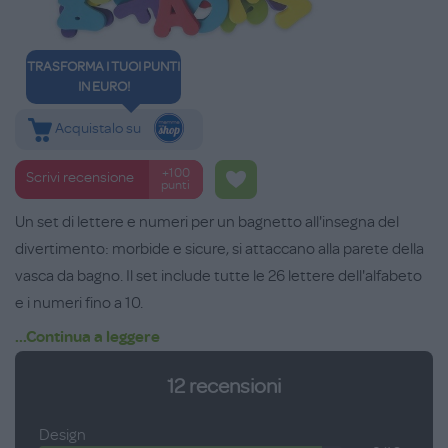
TRASFORMA I TUOI PUNTI
IN EURO!
Acquistalo su
+100
Scrivi recensione
punti
Un set di lettere e numeri per un bagnetto all'insegna del
divertimento: morbide e sicure, si attaccano alla parete della
vasca da bagno. Il set include tutte le 26 lettere dell'alfabeto
e i numeri fino a 10.
...Continua a leggere
Età consigliata: 12+ mesi.
12
recensioni
Design