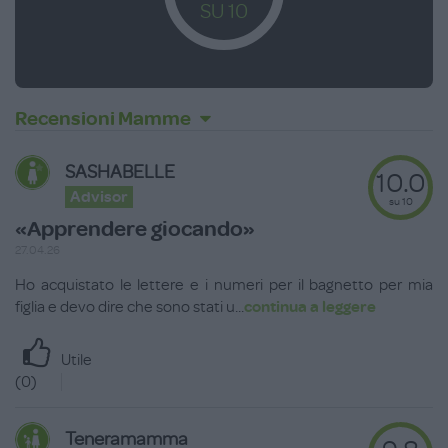
SU 10
Recensioni Mamme
SASHABELLE
10.0
Advisor
su 10
«Apprendere giocando»
27.04.26
Ho acquistato le lettere e i numeri per il bagnetto per mia
figlia e devo dire che sono stati u
...
continua a leggere
Utile
(
0
)
Teneramamma