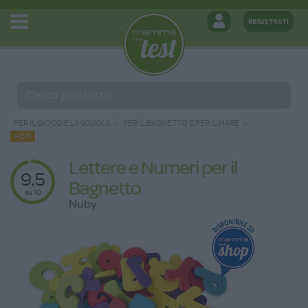
PER IL GIOCO E LA SCUOLA
PER IL BAGNETTO E PER IL MARE
HOT
Lettere e Numeri per il
9.5
Bagnetto
su 10
Nuby