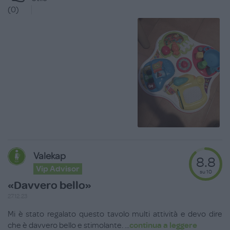
(
0
)
Valekap
8.8
Vip Advisor
su 10
«Davvero bello»
27.12.23
Mi è stato regalato questo tavolo multi attività e devo dire
che è davvero bello e stimolante.
...
continua a leggere