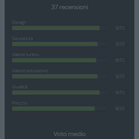
37
recensioni
in pentola e 5 pulsanti interattivi per scoprire il mondo del
giardinaggio; Musica: tre tasti musicali e un pentagramma da
Design
sfogliare; Arte: lavagna cancellabile con cui disegnare in
9/10
libertà. Età consigliata: 1-4 anni.
Sicurezza
9/10
Valore ludico
8/10
Valore educativo
9/10
Qualità
9/10
Prezzo
8/10
Voto medio