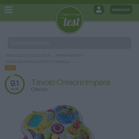
PER IL GIOCO E LA SCUOLA
PRIMA INFANZIA
GIOCHI DI APPRENDIMENTO E MUSICALI
HOT
Tavolo Cresci e Impara
9.1
Chicco
su 10