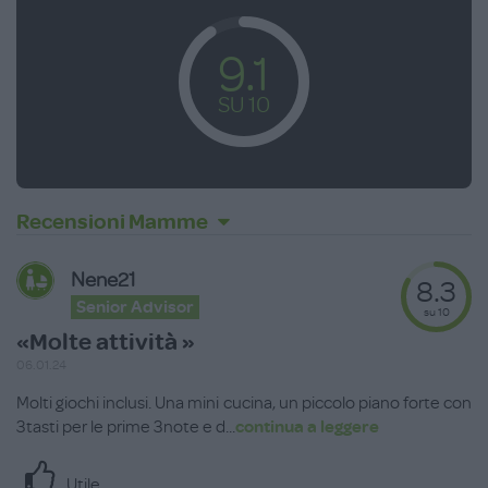
9.1
SU 10
Recensioni Mamme
Nene21
8.3
Senior Advisor
su 10
«Molte attività »
06.01.24
Molti giochi inclusi. Una mini cucina, un piccolo piano forte con
3tasti per le prime 3note e d
...
continua a leggere
Utile