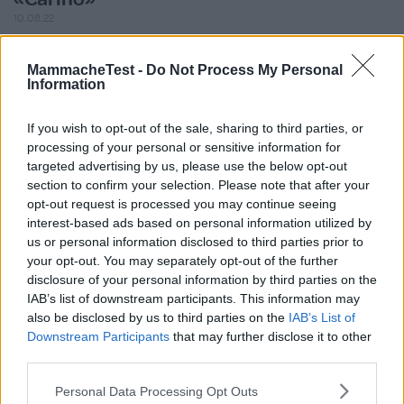
10.08.22
Ho acquistato questo tavolino per la prima figlia che lo ha
apprezzato sin da subito e l'ha aiu
...
continua a leggere
MammacheTest -
Do Not Process My Personal
Information
Utile
If you wish to opt-out of the sale, sharing to third parties, or
(
0
)
processing of your personal or sensitive information for
targeted advertising by us, please use the below opt-out
section to confirm your selection. Please note that after your
Antonella Grazioso
10.0
opt-out request is processed you may continue seeing
Senior Advisor
su 10
interest-based ads based on personal information utilized by
«Pronti a giocare »
us or personal information disclosed to third parties prior to
15.06.22
your opt-out. You may separately opt-out of the further
disclosure of your personal information by third parties on the
Abbiamo acquistato questo tavolino per il primo Natale del
IAB’s list of downstream participants. This information may
mio bambino. All'inizio ha utilizza
...
continua a leggere
also be disclosed by us to third parties on the
IAB’s List of
Downstream Participants
that may further disclose it to other
third parties.
Utile
(
0
)
Please note that this website/app uses one or more Google
Personal Data Processing Opt Outs