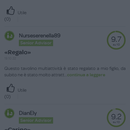
Utile
(
0
)
Nurseserenella89
9.7
Senior Advisor
su 10
«Regalo»
19.10.22
Questo tavolino multiattività è stato regalato a mio figlio, da
subito ne è stato molto attratt
...
continua a leggere
Utile
(
0
)
DianEly
9.2
Senior Advisor
su 10
«Carino»