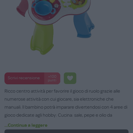
+100
Scrivi recensione
punti
Ricco centro attività per favorire il gioco di ruolo grazie alle
numerose attività con cui giocare, sia elettroniche che
manuali. Il bambino potrà imparare divertendosi con 4 aree di
gioco dedicate agli hobby: Cucina: sale, pepe e olio da
incastrare nella giusta formina, fuoco e pentola per cucinare
...Continua a leggere
un bel pranzetto; Giardinaggio: due ortaggi pronti da mettere