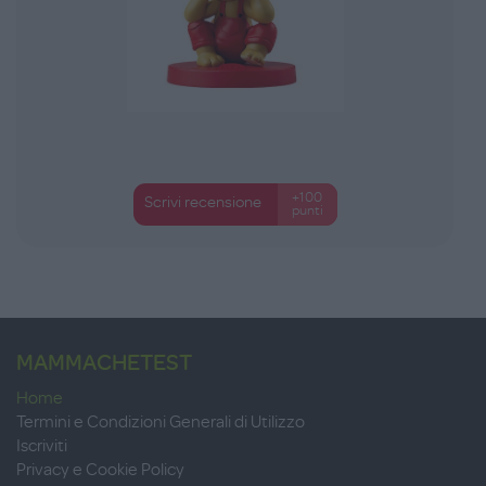
+100
Scrivi recensione
punti
MAMMACHETEST
Home
Termini e Condizioni Generali di Utilizzo
Iscriviti
Privacy e Cookie Policy