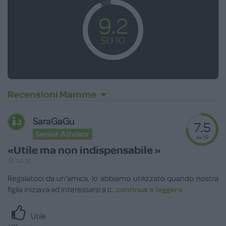
9.2
SU 10
Recensioni Mamme
SaraGaGu
7.5
Senior Advisor
su 10
«Utile ma non indispensabile »
26.06.23
Regalatoci da un'amica, lo abbiamo utilizzato quando nostra
figlia iniziava ad interessarsi a c
...
continua a leggere
Utile