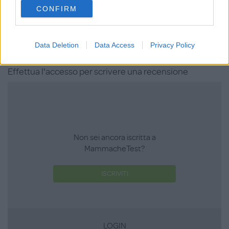
use your data for below specified purposes in below Google
CONFIRM
consent section.
Guarda tutte le opinioni degli utenti
Data Deletion
Data Access
Privacy Policy
Scrivi una recensione
Effettua l'accesso per scrivere una recensione
Non sei ancora iscritta a
MammacheTest?
ISCRIVITI
LOGIN