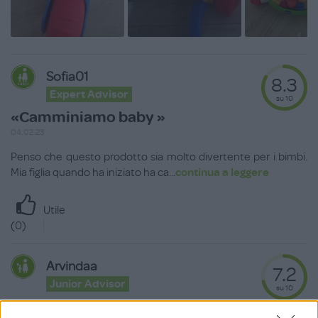
Sofia01
8.3
Expert Advisor
su 10
«Camminiamo baby »
04.02.23
Penso che questo prodotto sia molto divertente per i bimbi.
Mia figlia quando ha iniziato ha ca
...
continua a leggere
Utile
(
0
)
Arvindaa
7.2
Junior Advisor
su 10
«Perplessa»