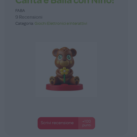
Canta e Balla con Nino!
FABA
9 Recensioni
Categoria:
Giochi Elettronici e Interattivi
+100
Scrivi recensione
punti