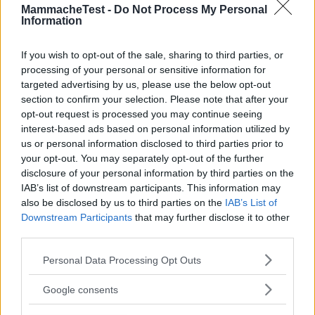
18.10.22
MammacheTest -
Do Not Process My Personal
Information
Un gioco divertente ma pericoloso. La mia bambina, ancora
poco stabile, scivola via ogni volta
...
continua a leggere
If you wish to opt-out of the sale, sharing to third parties, or
processing of your personal or sensitive information for
Utile
targeted advertising by us, please use the below opt-out
(
0
)
section to confirm your selection. Please note that after your
opt-out request is processed you may continue seeing
interest-based ads based on personal information utilized by
Giusy.dis
9.8
us or personal information disclosed to third parties prior to
Vip Advisor
your opt-out. You may separately opt-out of the further
su 10
disclosure of your personal information by third parties on the
«Ottimo prodotto»
IAB’s list of downstream participants. This information may
30.05.22
also be disclosed by us to third parties on the
IAB’s List of
Utilissimo per i primissimi passi del bambino , gioco
Downstream Participants
that may further disclose it to other
divertente,la musica accompagna lo sposta
...
third parties.
continua a leggere
Please note that this website/app uses one or more Google
Personal Data Processing Opt Outs
services and may gather and store information including but
Utile
not limited to your visit or usage behaviour. You may click to
Google consents
(
0
)
grant or deny consent to Google and its third-party tags to