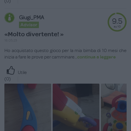
(
0
)
Giugi_PMA
9.5
Advisor
su 10
«Molto divertente! »
16.05.23
Ho acquistato questo gioco per la mia bimba di 10 mesi che
inizia a fare le prove per camminare
...
continua a leggere
Utile
(
0
)