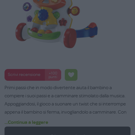
+100
Scrivi recensione
punti
Primi passi che in modo divertente aiuta il bambino a
compiere i suoi passi e a camminare stimolato dalla musica.
Appoggiandosi, il gioco a suonare un twist che si interrompe
appena il bambino si ferma, invogliandolo a camminare. Con
tanti giochini a incastro che contribuiscono allo sviluppo
...Continua a leggere
sensoriale.