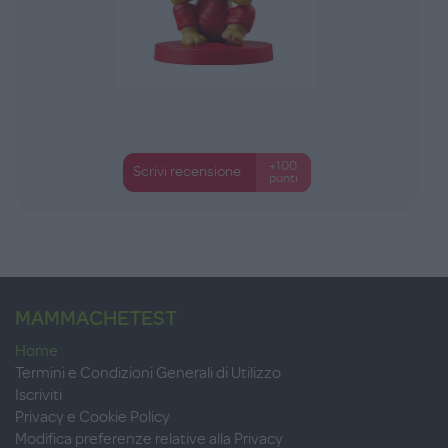
+100
Scrivi recensione
punti
MAMMACHETEST
Home
Termini e Condizioni Generali di Utilizzo
Iscriviti
Privacy e Cookie Policy
Modifica preferenze relative alla Privacy