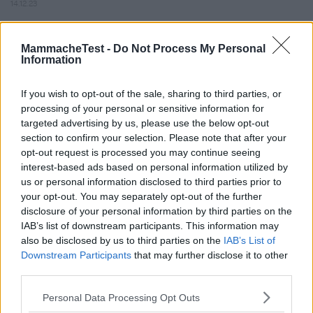
14.12.23
Regalino che abbiamo ricevuto da una nostra cara amica. A
dire la verità pensavo non lo guardas
...
continua a leggere
MammacheTest -
Do Not Process My Personal
Information
Utile
If you wish to opt-out of the sale, sharing to third parties, or
(
0
)
processing of your personal or sensitive information for
targeted advertising by us, please use the below opt-out
Isa.lettieri
10.0
section to confirm your selection. Please note that after your
Expert Advisor
opt-out request is processed you may continue seeing
su 10
interest-based ads based on personal information utilized by
«Top»
us or personal information disclosed to third parties prior to
12.12.23
your opt-out. You may separately opt-out of the further
disclosure of your personal information by third parties on the
Giochini utili per intrattenere e incuriosire i bimbi ad un
IAB’s list of downstream participants. This information may
prezzo stracciato! Colorati, resist
...
continua a leggere
also be disclosed by us to third parties on the
IAB’s List of
Downstream Participants
that may further disclose it to other
Utile
third parties.
(
0
)
Please note that this website/app uses one or more Google
Personal Data Processing Opt Outs
services and may gather and store information including but