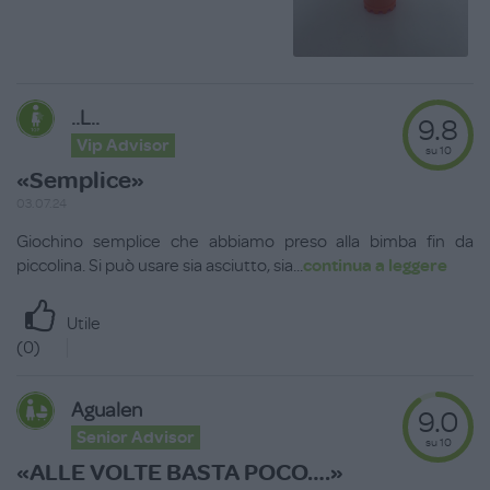
..l..
9.8
Vip Advisor
su 10
«Semplice»
03.07.24
Giochino semplice che abbiamo preso alla bimba fin da
piccolina. Si può usare sia asciutto, sia
...
continua a leggere
Utile
(
0
)
Agualen
9.0
Senior Advisor
su 10
«ALLE VOLTE BASTA POCO….»