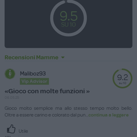
9.5
SU 10
Recensioni Mamme
Maliboz93
9.2
Vip Advisor
su 10
«Gioco con molte funzioni »
06.05.25
Gioco molto semplice ma allo stesso tempo molto bello.
Oltre a essere carino e colorato dal pun
...
continua a leggere
Utile