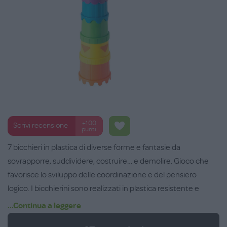
+100
Scrivi recensione
punti
7 bicchieri in plastica di diverse forme e fantasie da
sovrapporre, suddividere, costruire… e demolire. Gioco che
favorisce lo sviluppo delle coordinazione e del pensiero
logico. I bicchierini sono realizzati in plastica resistente e
facilmente pulibile. Età consigliata: da 6+ mesi.
...Continua a leggere