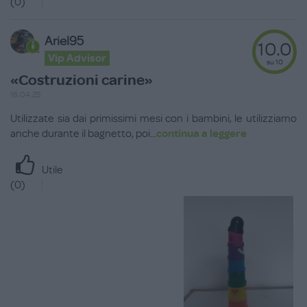
(
0
)
Ariel95
10.0
Vip Advisor
su 10
«Costruzioni carine»
16.04.25
Utilizzate sia dai primissimi mesi con i bambini, le utilizziamo
anche durante il bagnetto, poi
...
continua a leggere
Utile
(
0
)