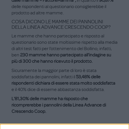
dalle mamme – FattoreMamma”,
in quanto il
90,87%
delle rispondenti al questionario consiglierebbe il
prodotto ad altre mamme.
COSA DICONO LE MAMME DEI PANNOLINI
DELLA LINEA ADVANCE CRESCENDO COOP?
Le mamme che hanno partecipato e risposto al
questionario sono state moltissime rispetto alla media
di altri test fatti per l’ottenimento del Bollino; infatti,
ben
230 mamme hanno partecipato all’indagine su
più di 300 che hanno ricevuto il prodotto.
Sicuramente la maggior parte di loro è stata
soddisfatta dei pannolini, infatti il
53,48% delle
rispondenti dichiara di essere stata molto soddisfatta
e il 40% dice di esserne abbastanza soddisfatta.
L'81,30% delle mamme ha risposto che
ricomprerebbe i pannolini della Linea Advance di
Crescendo Coop.