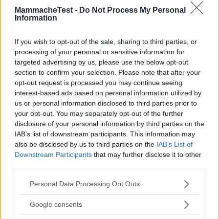
I RISULTATI DEL TEST DI
MammacheTest -
Do Not Process My Personal
PRODOTTO
Information
If you wish to opt-out of the sale, sharing to third parties, or
300
mamme hanno ricevuto e testato il
processing of your personal or sensitive information for
prodotto
targeted advertising by us, please use the below opt-out
section to confirm your selection. Please note that after your
opt-out request is processed you may continue seeing
Taglia 3 Midi (4-9 kg)
interest-based ads based on personal information utilized by
us or personal information disclosed to third parties prior to
your opt-out. You may separately opt-out of the further
disclosure of your personal information by third parties on the
CARATTERISTICHE PIÙ APPREZZATE
IAB’s list of downstream participants. This information may
also be disclosed by us to third parties on the
IAB’s List of
le caratteristiche apprezzate di più sono:
Downstream Participants
that may further disclose it to other
third parties.
morbidezza
assorbenza
Please note that this website/app uses one or more Google
Personal Data Processing Opt Outs
efficacia contro le irritazioni
services and may gather and store information including but
not limited to your visit or usage behaviour. You may click to
Google consents
grant or deny consent to Google and its third-party tags to
LIVELLO DI GRADIMENTO