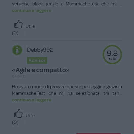
versione black, grazie a Mammachetest che mi
...
continua a leggere
Utile
(
0
)
Debby992
9.8
su 10
Advisor
«Agile e compatto»
04.04.25
Ho avuto modo di provare questo passeggino grazie a
MammacheTest che mi ha selezionata, tra tan
...
continua a leggere
Utile
(
0
)