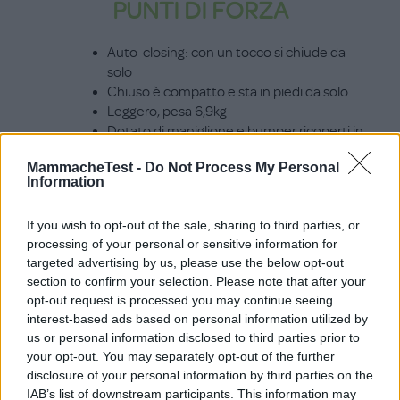
PUNTI DI FORZA
Auto-closing: con un tocco si chiude da
solo
Chiuso è compatto e sta in piedi da solo
Leggero, pesa 6,9kg
Dotato di maniglione e bumper ricoperti in
ecopelle
MammacheTest -
Do Not Process My Personal
Freno centralizzato ed ampio cestello
Information
I RISULTATI DEL TEST DI
If you wish to opt-out of the sale, sharing to third parties, or
processing of your personal or sensitive information for
PRODOTTO
targeted advertising by us, please use the below opt-out
section to confirm your selection. Please note that after your
opt-out request is processed you may continue seeing
3
mamme hanno ricevuto e testato il prodotto
interest-based ads based on personal information utilized by
us or personal information disclosed to third parties prior to
your opt-out. You may separately opt-out of the further
disclosure of your personal information by third parties on the
IAB’s list of downstream participants. This information may