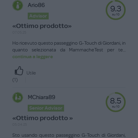
Ario86
9.3
su 10
Advisor
«Ottimo prodotto»
07.05.25
Ho ricevuto questo passeggino G-Touch di Giordani, in
quanto selezionata da MammacheTest per te
...
continua a leggere
Utile
(
1
)
MChiara89
8.5
su 10
Senior Advisor
«Ottimo prodotto »
05.04.25
Sto usando questo passeggino G-Touch di Giordani,