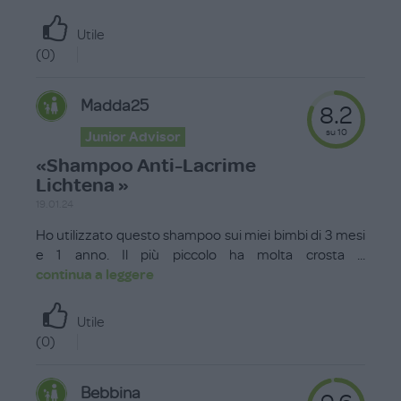
Utile
(
0
)
Madda25
8.2
su 10
Junior Advisor
«Shampoo Anti-Lacrime
Lichtena »
19.01.24
Ho utilizzato questo shampoo sui miei bimbi di 3 mesi
e 1 anno. Il più piccolo ha molta crosta
...
continua a leggere
Utile
(
0
)
Bebbina