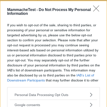
COMPLESSIVO
MammacheTest -
Do Not Process My Personal
Information
If you wish to opt-out of the sale, sharing to third parties, or
processing of your personal or sensitive information for
targeted advertising by us, please use the below opt-out
section to confirm your selection. Please note that after your
opt-out request is processed you may continue seeing
interest-based ads based on personal information utilized by
us or personal information disclosed to third parties prior to
your opt-out. You may separately opt-out of the further
disclosure of your personal information by third parties on the
IAB’s list of downstream participants. This information may
also be disclosed by us to third parties on the
IAB’s List of
RECENSIONI MAMME TESTER
Downstream Participants
that may further disclose it to other
third parties.
Please note that this website/app uses one or more Google
Personal Data Processing Opt Outs
Salvo.papotest
services and may gather and store information including but
9.8
not limited to your visit or usage behaviour. You may click to
Google consents
su 10