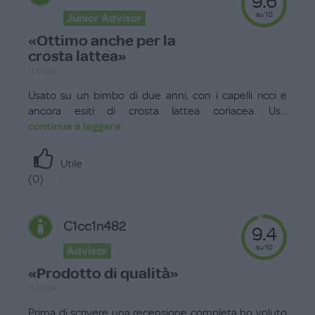
9.6
su 10
Junior Advisor
«Ottimo anche per la
crosta lattea»
11.01.24
Usato su un bimbo di due anni, con i capelli ricci e
ancora esiti di crosta lattea coriacea. Us
...
continua a leggere
Utile
(
0
)
C1cc1n482
9.4
su 10
Advisor
«Prodotto di qualità»
11.01.24
Prima di scrivere una recensione completa ho voluto