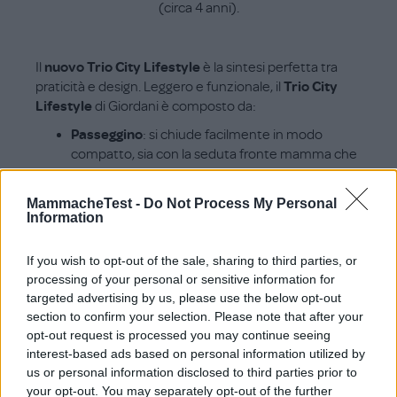
(circa 4 anni).
Il
nuovo
Trio City Lifestyle
è la sintesi perfetta tra
praticità e design. Leggero e funzionale, il
Trio City
Lifestyle
di Giordani è composto da:
Passeggino
: si chiude facilmente in modo
compatto, sia con la seduta fronte mamma che
fronte strada. Dotato di un maniglione regolabile
in altezza e ricoperto in ecopelle, accompagna
MammacheTest -
Do Not Process My Personal
la crescita del bambino dalla nascita fino ai 22 kg
Information
di peso (4 anni circa).
Navicella
: omologata per il viaggio in auto e
If you wish to opt-out of the sale, sharing to third parties, or
dotata di schienale regolabile per il massimo
processing of your personal or sensitive information for
confort del bambino. Include la borsa con
targeted advertising by us, please use the below opt-out
fasciatoio e il riduttore per il passeggino.
section to confirm your selection. Please note that after your
Ovetto
: disponibile con base isofix da lasciare in
opt-out request is processed you may continue seeing
auto (venduta separatamente). Garantisce
interest-based ads based on personal information utilized by
maggiore facilità nello spostamento del
us or personal information disclosed to third parties prior to
neonato dalla base al telaio…anche mentre
your opt-out. You may separately opt-out of the further