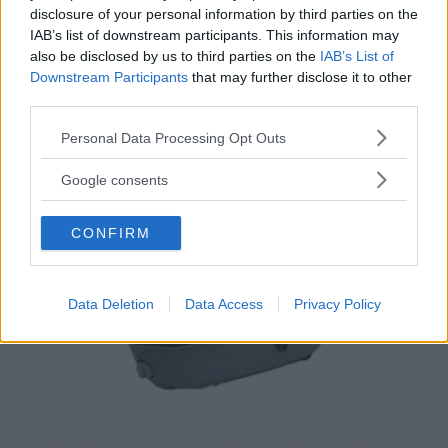
dorme! Omologato in base alla nuova normativa
disclosure of your personal information by third parties on the
europea UN N. 129/03 (40-85 cm). Incluso
IAB’s list of downstream participants. This information may
anche il comodo parapioggia.
also be disclosed by us to third parties on the
IAB’s List of
Downstream Participants
that may further disclose it to other
third parties.
Please note that this website/app uses one or more Google
Personal Data Processing Opt Outs
services and may gather and store information including but
not limited to your visit or usage behaviour. You may click to
Google consents
grant or deny consent to Google and its third-party tags to
use your data for below specified purposes in below Google
CONFIRM
consent section.
Data Deletion
Data Access
Privacy Policy