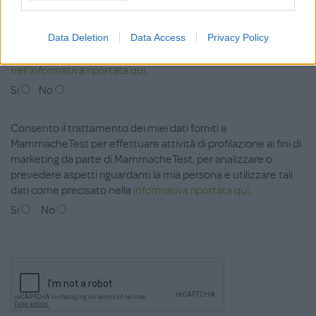
MammacheTest per candidarmi ai test di prodotto, per
partecipare a ricerche di mercato, per ricevere informazioni e
Data Deletion
Data Access
Privacy Policy
offerte promozionali tramite posta, telefono, posta
elettronica, sms, mms da parte di Aziende Terze, indicate
nell'informativa riportata qui
.
Si
No
Consento il trattamento dei miei dati forniti a
MammacheTest per effettuare attività di profilazione ai fini di
marketing da parte di MammacheTest, per analizzare o
prevedere aspetti riguardanti la mia persona e utilizzare tali
dati come precisato nella
informativa riportata qui
.
Si
No