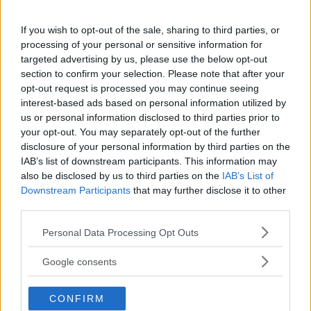
If you wish to opt-out of the sale, sharing to third parties, or
processing of your personal or sensitive information for
targeted advertising by us, please use the below opt-out
section to confirm your selection. Please note that after your
opt-out request is processed you may continue seeing
interest-based ads based on personal information utilized by
us or personal information disclosed to third parties prior to
your opt-out. You may separately opt-out of the further
disclosure of your personal information by third parties on the
Dichiaro di aver letto ed accettato
l'Informativa riportata qui
e
IAB’s list of downstream participants. This information may
di voler conferire i miei dati personali ai fini dell'iscrizione a
also be disclosed by us to third parties on the
IAB’s List of
MammacheTest, per scrivere recensioni, per ottenere i servizi
Downstream Participants
that may further disclose it to other
previsti e ricevere informazioni di carattere editoriale e
third parties.
promozionale, riguardanti maternità e infanzia. Dichiaro di
Please note that this website/app uses one or more Google
essere maggiorenne e di voler partecipare alle iniziative del
Personal Data Processing Opt Outs
services and may gather and store information including but
sito secondo i
Termini e le Condizioni di Utilizzo
.
not limited to your visit or usage behaviour. You may click to
Google consents
Si
No
grant or deny consent to Google and its third-party tags to
use your data for below specified purposes in below Google
CONFIRM
consent section.
Consento il trattamento dei dati personali forniti a