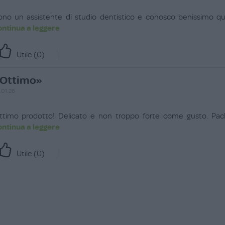
ono un assistente di studio dentistico e conosco benissimo q
ontinua a leggere
Utile (
0
)
Ottimo»
.01.26
ttimo prodotto! Delicato e non troppo forte come gusto. Pack
ontinua a leggere
Utile (
0
)