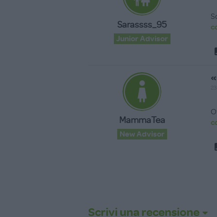
S
Sarassss_95
c
Junior Advisor
«
23
O
MammaTea
c
New Advisor
Scrivi una recensione