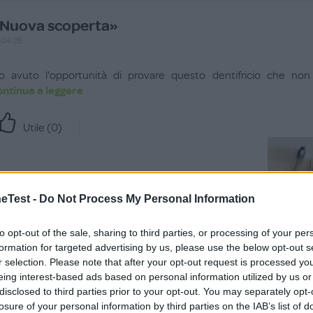
Nuova scoperta»
.04.26
o avuto l'opportunità di provare questo dentifricio che non 
ontinua a leggere
Utile (
0
)
Test -
Do Not Process My Personal Information
to opt-out of the sale, sharing to third parties, or processing of your per
formation for targeted advertising by us, please use the below opt-out s
r selection. Please note that after your opt-out request is processed y
eing interest-based ads based on personal information utilized by us or
disclosed to third parties prior to your opt-out. You may separately opt-
losure of your personal information by third parties on the IAB’s list of