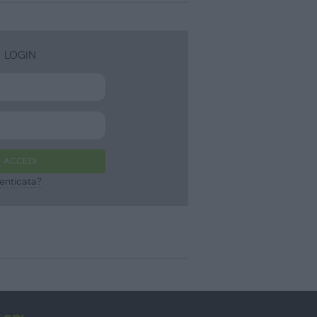
LOGIN
ACCEDI
enticata?