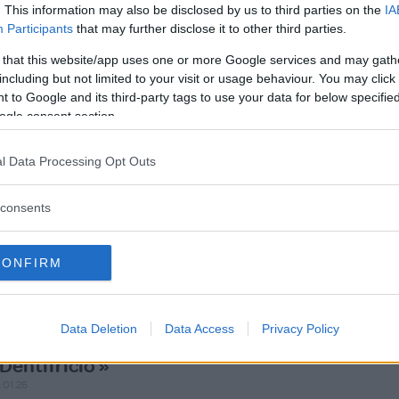
. This information may also be disclosed by us to third parties on the
IA
Efficace»
Participants
that may further disclose it to other third parties.
.02.26
 that this website/app uses one or more Google services and may gath
uesto dentifricio sbiancante mi ha sorpreso per la schiuma r
including but not limited to your visit or usage behaviour. You may click 
 to Google and its third-party tags to use your data for below specifi
ontinua a leggere
ogle consent section.
Utile (
0
)
l Data Processing Opt Outs
Mai più senza»
consents
.01.26
ttimo dentifricio, rende dopo qualche utilizzo i denti più b
CONFIRM
ontinua a leggere
Utile (
0
)
Data Deletion
Data Access
Privacy Policy
Dentifricio »
.01.26