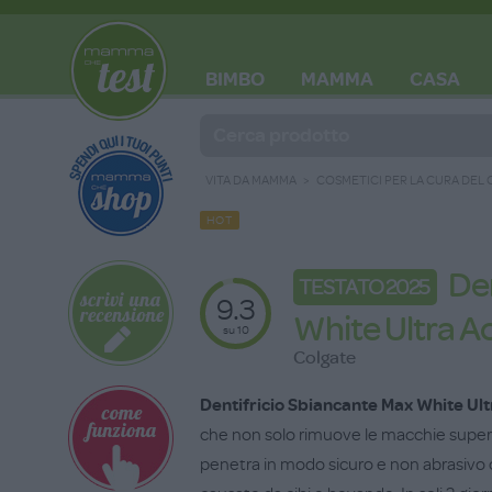
BIMBO
MAMMA
CASA
BLOG
VITA DA MAMMA
COSMETICI PER LA CURA DEL
HOT
De
TESTATO 2025
9.3
White Ultra A
su 10
Colgate
Dentifricio Sbiancante Max White Ul
che non solo rimuove le macchie superf
penetra in modo sicuro e non abrasivo 