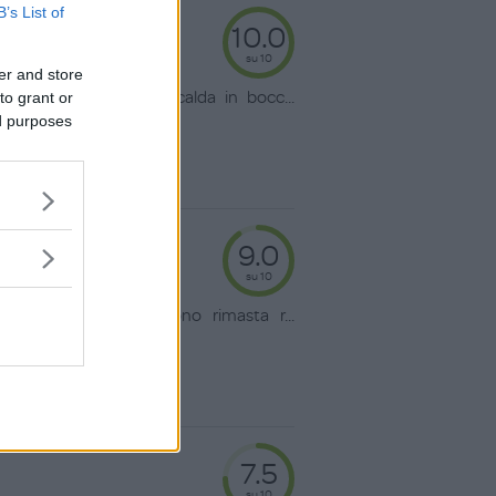
B’s List of
10.0
su 10
er and store
icca e la sensazione calda in bocc
...
to grant or
ed purposes
9.0
su 10
ianchi e puliti. Ne sono rimasta r
...
7.5
su 10