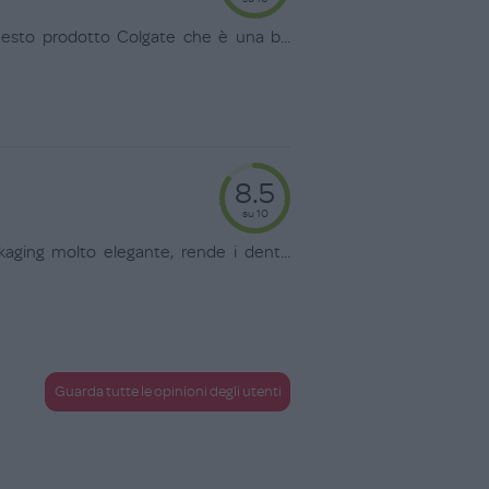
uesto prodotto Colgate che è una b
...
8.5
su 10
aging molto elegante, rende i dent
...
Guarda tutte le opinioni degli utenti