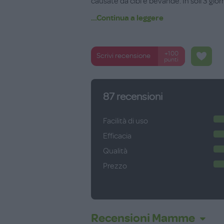
causate da cibi e bevande. In soli 3 giorn
...Continua a leggere
Tubo da 50 ml
+100
Scrivi recensione
punti
87
recensioni
Facilità di uso
Efficacia
Qualità
Prezzo
Recensioni Mamme