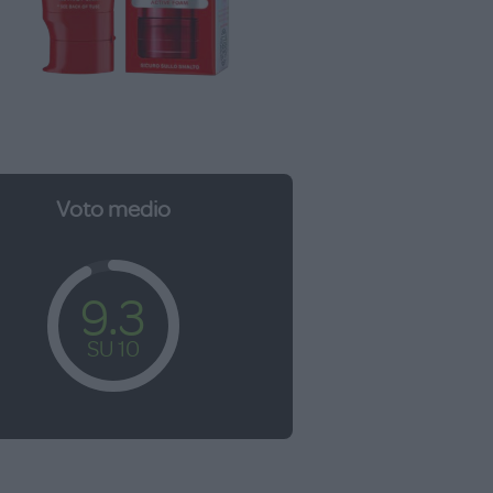
Voto medio
9.3
SU 10