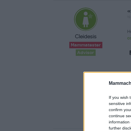
«
19
H
Cleidesis
c
Mammatester
Advisor
Mammache
If you wish 
sensitive in
confirm you
continue se
information 
further disc