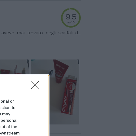
9.5
su 10
avevo mai trovato negli scaffali d
...
sonal or
ection to
ou may
 personal
out of the
 downstream