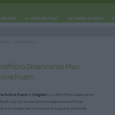
BRAND
★ I NOSTRI TEST
VETRINA SCONTI
F
 CORPO
IGIENE DENTALE
ntifricio Sbiancante Max
ctive Foam
tra Active Foam
di
Colgate
è un dentifricio sbiancante
iciali, ma con la sua azione ossigenata profonda
oltre lo smalto per rimuovere le macchie profonde