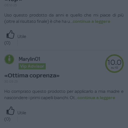
08.10.25
Uso questo prodotto da anni e quello che mi piace di più
(oltre al risultato finale) è che ha u
...
continua a leggere
Utile
(
0
)
Marylin01
10.0
Vip Advisor
su 10
«Ottima coprenza»
30.09.25
Ho comprato questo prodotto per applicarlo a mia madre e
nascondere i primi capelli bianchi. Ot
...
continua a leggere
Utile
(
0
)