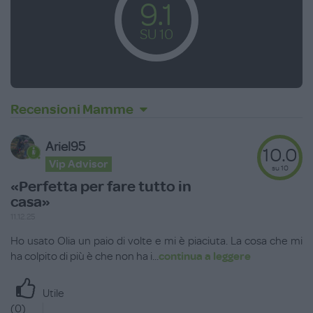
9.1
SU 10
Recensioni Mamme
Ariel95
10.0
Vip Advisor
su 10
«Perfetta per fare tutto in
casa»
11.12.25
Ho usato Olia un paio di volte e mi è piaciuta. La cosa che mi
ha colpito di più è che non ha i
...
continua a leggere
Utile
(
0
)