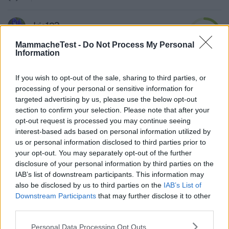
Iris123
8.4
Senior Advisor
su 10
MammacheTest -
Do Not Process My Personal
Information
«Assicura un colore intenso e
naturale»
If you wish to opt-out of the sale, sharing to third parties, or
25.10.25
processing of your personal or sensitive information for
Penso sia uno dei prodotti migliori per la colorazione dei
targeted advertising by us, please use the below opt-out
capelli in commercio in termini di r
...
continua a leggere
section to confirm your selection. Please note that after your
opt-out request is processed you may continue seeing
interest-based ads based on personal information utilized by
Utile
us or personal information disclosed to third parties prior to
(
0
)
your opt-out. You may separately opt-out of the further
disclosure of your personal information by third parties on the
IAB’s list of downstream participants. This information may
also be disclosed by us to third parties on the
IAB’s List of
Downstream Participants
that may further disclose it to other
third parties.
Please note that this website/app uses one or more Google
Personal Data Processing Opt Outs