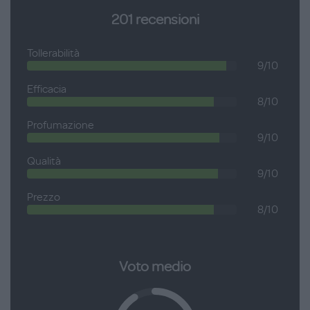
Disponibile in numerose nuance di colori, adatte a tutti i tipi di
201
recensioni
capelli.
Non utilizzare in gravidanza.
Tollerabilità
9/10
Efficacia
8/10
Profumazione
9/10
Qualità
9/10
Prezzo
8/10
Voto medio