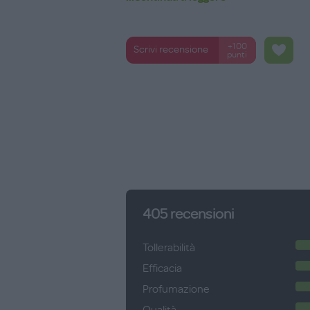
+100
Scrivi recensione
punti
405
recensioni
Tollerabilità
Efficacia
Profumazione