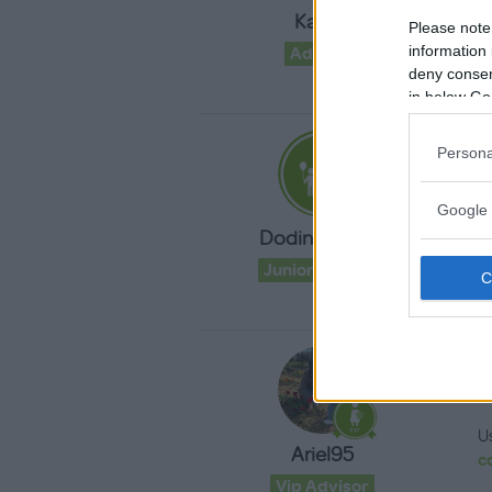
U
Kay25
c
Please note
information 
Advisor
deny consent
in below Go
«
Persona
13
Google 
S
Dodina@2024
c
Junior Advisor
«
18.
U
Ariel95
c
Vip Advisor