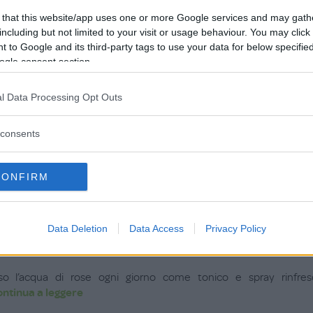
na sensazione di freschezza, e lascia la pelle super idratat
ontinua a leggere
 that this website/app uses one or more Google services and may gath
including but not limited to your visit or usage behaviour. You may click 
 to Google and its third-party tags to use your data for below specifi
Utile (
0
)
ogle consent section.
Il mio must have »
l Data Processing Opt Outs
.04.26
consents
coperto da quando sono diventata mamma, mia madre invece lo
ontinua a leggere
CONFIRM
Utile (
0
)
Il mio tonico preferito »
Data Deletion
Data Access
Privacy Policy
11.25
so l’acqua di rose ogni giorno come tonico e spray rinfresca
ontinua a leggere