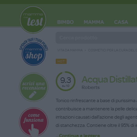
BIMBO
MAMMA
CASA
BLOG
VITA DA MAMMA
COSMETICI PER LA CURA DEL
HOT
Acqua Distilla
9.3
su 10
Roberts
Tonico rinfrescante a base di purissima a
contribuisce a mantenere la pelle delica
irritazioni causati dall'azione degli agen
di stanchezza. Contiene oltre il 95% di i
...Continua a leggere
Flacone da 300 ml.