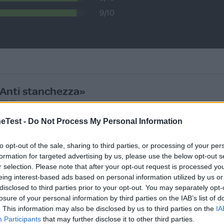
9/10
Anti stanchezza»
.06.26
Test -
Do Not Process My Personal Information
ttimo prodotto, quando ho gli occhi stanchi un dischetto di 
om
ontinua a leggere
to opt-out of the sale, sharing to third parties, or processing of your per
formation for targeted advertising by us, please use the below opt-out s
Utile (
0
)
r selection. Please note that after your opt-out request is processed y
eing interest-based ads based on personal information utilized by us or
disclosed to third parties prior to your opt-out. You may separately opt-
Buonissimo »
losure of your personal information by third parties on the IAB’s list of
.06.26
. This information may also be disclosed by us to third parties on the
IA
Participants
that may further disclose it to other third parties.