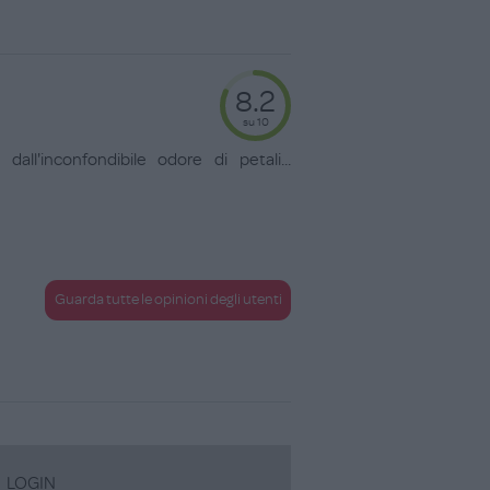
8.2
su 10
all'inconfondibile odore di petali
...
Guarda tutte le opinioni degli utenti
LOGIN