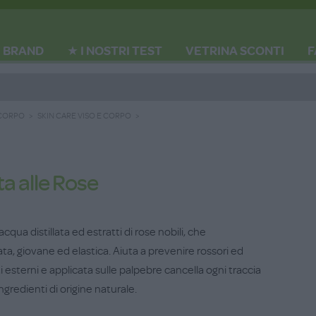
BRAND
★ I NOSTRI TEST
VETRINA SCONTI
F
 CORPO
SKIN CARE VISO E CORPO
ta alle Rose
cqua distillata ed estratti di rose nobili, che
ta, giovane ed elastica. Aiuta a prevenire rossori ed
ti esterni e applicata sulle palpebre cancella ogni traccia
ngredienti di origine naturale.