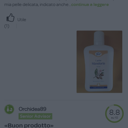
mia pelle delicata, indicato anche
...
continua a leggere
Utile
(
1
)
Orchidea89
8.8
Senior Advisor
su 10
«Buon prodotto»