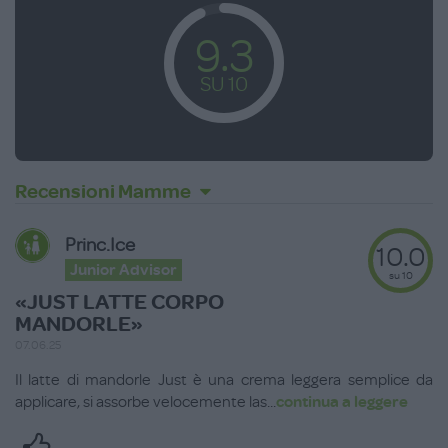
9.3
SU 10
Recensioni Mamme
Princ.ice
10.0
Junior Advisor
su 10
«JUST LATTE CORPO
MANDORLE»
07.06.25
Il latte di mandorle Just è una crema leggera semplice da
applicare, si assorbe velocemente las
...
continua a leggere