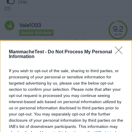
Utile
(
0
)
Vale1093
9.2
Junior Advisor
su 10
«Consigliata al posto dell'olio
di mandorla»
MammacheTest -
Do Not Process My Personal
28.04.24
Information
Cercavo un'alternativa all'olio di mandorle, dal profumo
If you wish to opt-out of the sale, sharing to third parties, or
troppo intenso e persistente, e ho tro
...
continua a leggere
processing of your personal or sensitive information for
targeted advertising by us, please use the below opt-out
Utile
section to confirm your selection. Please note that after your
(
0
)
opt-out request is processed you may continue seeing
interest-based ads based on personal information utilized by
us or personal information disclosed to third parties prior to
your opt-out. You may separately opt-out of the further
disclosure of your personal information by third parties on the
IAB’s list of downstream participants. This information may