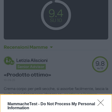
9.4
SU 10
Recensioni Mamme
Letizia Aliscioni
9.8
Senior Advisor
su 10
«Prodotto ottimo»
10.09.25
Crema corpo per pelli secche, si assorbe facilmente, lascia la
pelle immediatamente idratata se
...
continua a leggere
MammacheTest -
Do Not Process My Personal
Utile
Information