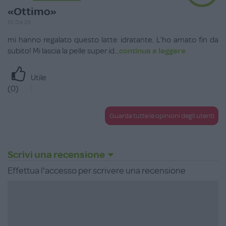
«Ottimo»
10.04.24
mi hanno regalato questo latte idratante. L'ho amato fin da
subito! Mi lascia la pelle super id
...
continua a leggere
Utile
(
0
)
Guarda tutte le opinioni degli utenti
Scrivi una recensione
Effettua l'accesso per scrivere una recensione