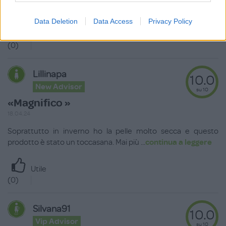
provato un po' tutte le linee del br
...
continua a leggere
Data Deletion
Data Access
Privacy Policy
Utile
(
0
)
Lillinapa
10.0
New Advisor
su 10
«Magnifico »
18.04.24
Soprattutto in inverno ho la pelle molto secca e questo
prodotto è stato un toccasana. Mai più
...
continua a leggere
Utile
(
0
)
Silvana91
10.0
Vip Advisor
su 10