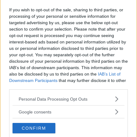
(
0
)
If you wish to opt-out of the sale, sharing to third parties, or
processing of your personal or sensitive information for
Marilu83
10.0
targeted advertising by us, please use the below opt-out
Advisor
su 10
section to confirm your selection. Please note that after your
«Ottima crema nutriente »
opt-out request is processed you may continue seeing
interest-based ads based on personal information utilized by
30.01.25
us or personal information disclosed to third parties prior to
Di sicuro è la crema corpo che preferisco tra quelle proposte
your opt-out. You may separately opt-out of the further
dal marchio. Lascia la pelle morb
...
continua a leggere
disclosure of your personal information by third parties on the
IAB’s list of downstream participants. This information may
also be disclosed by us to third parties on the
IAB’s List of
Utile
Downstream Participants
that may further disclose it to other
(
0
)
third parties.
Please note that this website/app uses one or more Google
Personal Data Processing Opt Outs
Tweety2109
10.0
services and may gather and store information including but
Junior Advisor
su 10
not limited to your visit or usage behaviour. You may click to
Google consents
«Yves Rocher addicted»
grant or deny consent to Google and its third-party tags to
use your data for below specified purposes in below Google
05.11.24
CONFIRM
consent section.
Sono di parte, adoro i prodotti Yves Rocher! Pian piano ho