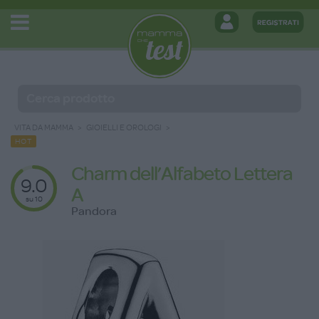
VITA DA MAMMA
GIOIELLI E OROLOGI
HOT
Charm dell’Alfabeto Lettera
9.0
A
su 10
Pandora