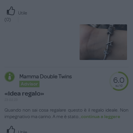
Utile
(
0
)
Mamma Double Twins
6.0
Advisor
su 10
«Idea regalo»
23.02.23
Quando non sai cosa regalare questo è il regalo ideale. Non
impegnativo ma carino. A me è stato
...
continua a leggere
Utile