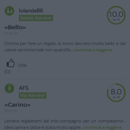
Iolanda86
10.0
Senior Advisor
su 10
«Bello»
24.02.26
Ottimo per fare un regalo, lo trovo davvero molto bello e dal
valore sentimentale non quantific
...
continua a leggere
Utile
(
0
)
AFS
8.0
Vip Advisor
su 10
«Carino»
18.07.23
Lettera regalatami dal mio compagno per un compleanno ,
idea carina e dolce è stata molto appre
...
continua a leggere