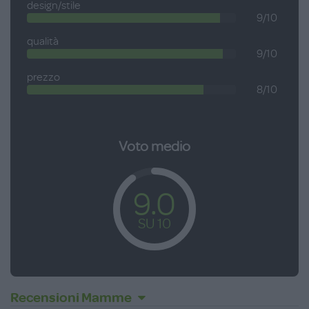
design/stile
9/10
qualità
9/10
prezzo
8/10
Voto medio
9.0
SU 10
Recensioni Mamme