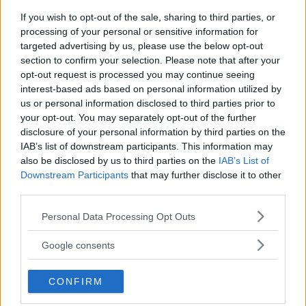
Carinissimo charm della collezione alfabeto di Pandora.
If you wish to opt-out of the sale, sharing to third parties, or
Personalmente l’ho ricevuto in regalo,
...
continua a leggere
processing of your personal or sensitive information for
targeted advertising by us, please use the below opt-out
Utile
section to confirm your selection. Please note that after your
(
0
)
opt-out request is processed you may continue seeing
interest-based ads based on personal information utilized by
us or personal information disclosed to third parties prior to
Guarda tutte le opinioni degli utenti
your opt-out. You may separately opt-out of the further
disclosure of your personal information by third parties on the
IAB’s list of downstream participants. This information may
Scrivi una recensione
also be disclosed by us to third parties on the
IAB’s List of
Downstream Participants
that may further disclose it to other
Effettua l'accesso per scrivere una recensione
third parties.
Please note that this website/app uses one or more Google
Personal Data Processing Opt Outs
services and may gather and store information including but
not limited to your visit or usage behaviour. You may click to
Google consents
grant or deny consent to Google and its third-party tags to
use your data for below specified purposes in below Google
Non sei ancora iscritta a
CONFIRM
consent section.
MammacheTest?