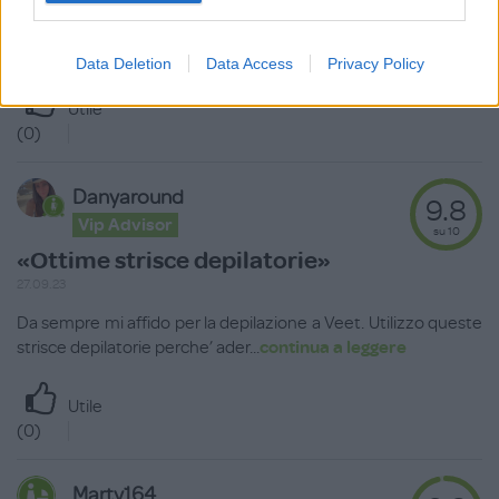
Semplici da usare, li uso per fare i baffetti in autonomia, basta
riscaldare leggermente con le
...
continua a leggere
Data Deletion
Data Access
Privacy Policy
Utile
(
0
)
Danyaround
9.8
Vip Advisor
su 10
«Ottime strisce depilatorie»
27.09.23
Da sempre mi affido per la depilazione a Veet. Utilizzo queste
strisce depilatorie perche’ ader
...
continua a leggere
Utile
(
0
)
Marty164