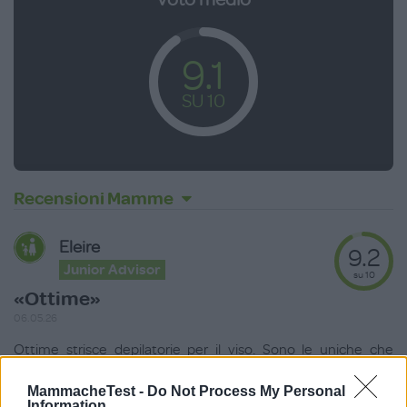
9.1
SU 10
Recensioni Mamme
Eleire
9.2
Junior Advisor
su 10
«Ottime»
06.05.26
Ottime strisce depilatorie per il viso. Sono le uniche che
strappano efficacemente i peli senza
...
continua a leggere
MammacheTest -
Do Not Process My Personal
Information