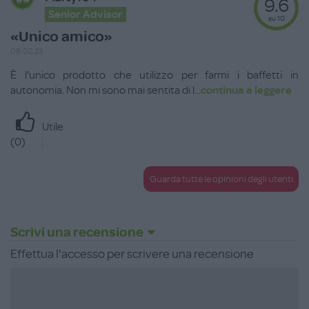
9.6
Senior Advisor
su 10
«Unico amico»
08.02.23
È l'unico prodotto che utilizzo per farmi i baffetti in
autonomia. Non mi sono mai sentita di l
...
continua a leggere
Utile
(
0
)
Guarda tutte le opinioni degli utenti
Scrivi una recensione
Effettua l'accesso per scrivere una recensione