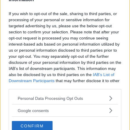
Utile
(
0
)
If you wish to opt-out of the sale, sharing to third parties, or
processing of your personal or sensitive information for
Sarassss_95
targeted advertising by us, please use the below opt-out
8.4
section to confirm your selection. Please note that after your
Junior Advisor
su 10
opt-out request is processed you may continue seeing
«Buon prodotto»
interest-based ads based on personal information utilized by
10.03.26
us or personal information disclosed to third parties prior to
your opt-out. You may separately opt-out of the further
Veet un marchio sempre buono per le strisce e cerette. In
disclosure of your personal information by third parties on the
particolare queste per il viso sono b
...
continua a leggere
IAB’s list of downstream participants. This information may
also be disclosed by us to third parties on the
IAB’s List of
Downstream Participants
that may further disclose it to other
Utile
third parties.
(
0
)
Please note that this website/app uses one or more Google
Personal Data Processing Opt Outs
services and may gather and store information including but
Daniblandi
8.4
not limited to your visit or usage behaviour. You may click to
Google consents
Junior Advisor
su 10
grant or deny consent to Google and its third-party tags to
«Facili da usare »
use your data for below specified purposes in below Google
CONFIRM
28.10.23
consent section.