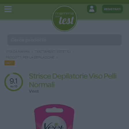
VITA DA MAMMA
TRATTAMENTI ESTETICI
PRODOTTI PER LA DEPILAZIONE
HOT
Strisce Depilatorie Viso Pelli
9.1
Normali
su 10
Veet