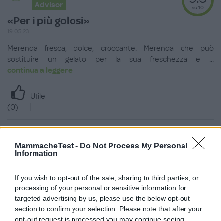
Advisor
su 10
«Per i più golosi»
19.05.23
Merenda fresca, dolce, croccante. Merenda che può
sostituire un gelato per la sua freschezza e
...
continua a leggere
Utile
(
0
)
ValeMelis
9.0
MammacheTest -
Do Not Process My Personal
Vip Advisor
su 10
Information
«Fuori croccante e dentro
morbida .. »
If you wish to opt-out of the sale, sharing to third parties, or
28.11.22
processing of your personal or sensitive information for
targeted advertising by us, please use the below opt-out
Buonissima merenda, dal cuore morbido e gustoso e dalla
section to confirm your selection. Please note that after your
copertura croccante di cioccolato e gr
...
continua a leggere
opt-out request is processed you may continue seeing