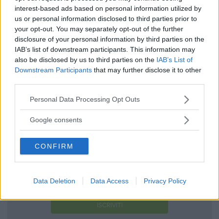
interest-based ads based on personal information utilized by
Utile
us or personal information disclosed to third parties prior to
(
0
)
your opt-out. You may separately opt-out of the further
disclosure of your personal information by third parties on the
IAB’s list of downstream participants. This information may
Guarda tutte le opinioni degli utenti
also be disclosed by us to third parties on the
IAB’s List of
Downstream Participants
that may further disclose it to other
third parties.
Scrivi una recensione
Please note that this website/app uses one or more Google
Personal Data Processing Opt Outs
Effettua l'accesso per scrivere una recensione
services and may gather and store information including but
not limited to your visit or usage behaviour. You may click to
Google consents
grant or deny consent to Google and its third-party tags to
use your data for below specified purposes in below Google
CONFIRM
consent section.
Non sei ancora iscritta a
Data Deletion
Data Access
Privacy Policy
MammacheTest?
ISCRIVITI