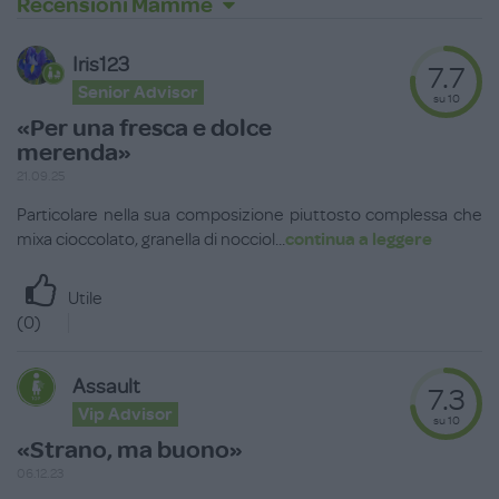
Recensioni Mamme
Iris123
7.7
Senior Advisor
su 10
«Per una fresca e dolce
merenda»
21.09.25
Particolare nella sua composizione piuttosto complessa che
mixa cioccolato, granella di nocciol
...
continua a leggere
Utile
(
0
)
Assault
7.3
Vip Advisor
su 10
«Strano, ma buono»
06.12.23