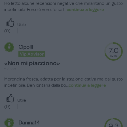
Ho letto alcune recensioni negative che millantano un gusto
indefinibile. Forse è vero, forse l
...
continua a leggere
Utile
(
0
)
Cipolli
7.0
Vip Advisor
su 10
«Non mi piacciono»
11.08.23
Merendina fresca, adatta per la stagione estiva ma dal gusto
indefinibile. Ben lontana dalla bo
...
continua a leggere
Utile
(
0
)
Danina14
9.3