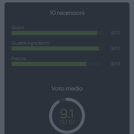
10
recensioni
Gusto
9/10
Qualità ingredienti
9/10
Prezzo
8/10
Voto medio
9.1
SU 10