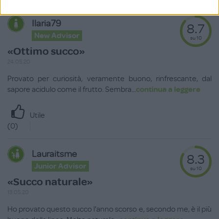
Ilaria79
8.7
New Advisor
su 10
«Ottimo succo»
24.05.20
Provato per curiosità, veramente buono, rinfrescante, dal
sapore acidulo come il frutto. Sembra
...
continua a leggere
Utile
(
0
)
Lauraitsme
8.3
Junior Advisor
su 10
«Succo naturale»
13.05.20
Ho provato questo succo l'anno scorso e, secondo me, è il più