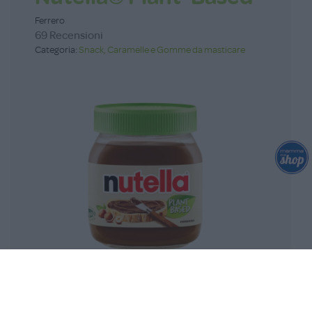
Ferrero
69 Recensioni
Categoria:
Snack, Caramelle e Gomme da masticare