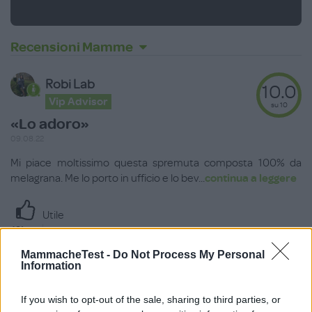
Recensioni Mamme
Robi Lab
10.0
Vip Advisor
su 10
«Lo adoro»
09.08.22
Mi piace moltissimo questa spremuta composta 100% da
melagrana. Me lo porto in ufficio e lo bev
...
continua a leggere
Utile
(
0
)
MammacheTest -
Do Not Process My Personal
Information
Anna1980
8.7
Vip Advisor
su 10
If you wish to opt-out of the sale, sharing to third parties, or
«Mi è piaciuta tantissimo !»