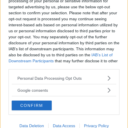
processing of your personal or sensitive information for
14.12.21
targeted advertising by us, please use the below opt-out
section to confirm your selection. Please note that after your
Difficile da trovare. Io l'ho trovata al supermercato in località
opt-out request is processed you may continue seeing
balneare, in estate. Presa pe
...
continua a leggere
interest-based ads based on personal information utilized by
us or personal information disclosed to third parties prior to
Utile
your opt-out. You may separately opt-out of the further
(
0
)
disclosure of your personal information by third parties on the
IAB’s list of downstream participants. This information may
also be disclosed by us to third parties on the
IAB’s List of
Martimon
10.0
Downstream Participants
that may further disclose it to other
Senior Advisor
third parties.
su 10
«Buonissimo! »
Please note that this website/app uses one or more Google
Personal Data Processing Opt Outs
08.07.21
services and may gather and store information including but
not limited to your visit or usage behaviour. You may click to
Google consents
A me piace un sacco bere queste spremute di solo
grant or deny consent to Google and its third-party tags to
melograno al 100%! E voglio sottolineare che n
...
use your data for below specified purposes in below Google
continua a leggere
CONFIRM
consent section.
Utile
(
0
)
Data Deletion
Data Access
Privacy Policy