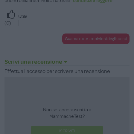
buono della linea. Molto naturale
...
continua a leggere
Utile
(
0
)
Guarda tutte le opinioni degli utenti
Scrivi una recensione
Effettua l'accesso per scrivere una recensione
Non sei ancora iscritta a
MammacheTest?
ISCRIVITI