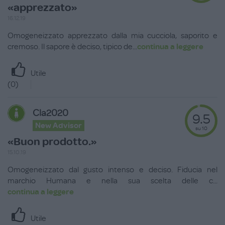
«apprezzato»
16.12.19
Omogeneizzato apprezzato dalla mia cucciola, saporito e
cremoso. Il sapore è deciso, tipico de
...
continua a leggere
Utile
(
0
)
Cla2020
9.5
New Advisor
su 10
«Buon prodotto.»
15.10.19
Omogeneizzato dal gusto intenso e deciso. Fiducia nel
marchio Humana e nella sua scelta delle c
...
continua a leggere
Utile