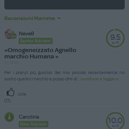
Recensioni Mamme
Neve8
9.5
Senior Advisor
su 10
«Omogeneizzato Agnello
marchio Humana »
04.02.20
Per i pranzi più gustosi del mio piccolo recentemente ho
scelto questo marchio e posso dire di
...
continua a leggere
Utile
(
0
)
Carotina
10.0
New Advisor
su 10