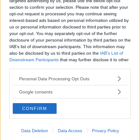
targeted advertising by us, please use the below opt-out
30.11.-1
section to confirm your selection. Please note that after your
opt-out request is processed you may continue seeing
Ho dato quattro stelle a questo omogeneizzato in quanto ha
interest-based ads based on personal information utilized by
un sapore un po' troppo forte! Comun
...
continua a leggere
us or personal information disclosed to third parties prior to
your opt-out. You may separately opt-out of the further
Utile
disclosure of your personal information by third parties on the
(
0
)
IAB’s list of downstream participants. This information may
also be disclosed by us to third parties on the
IAB’s List of
Downstream Participants
that may further disclose it to other
Guarda tutte le opinioni degli utenti
third parties.
Please note that this website/app uses one or more Google
Personal Data Processing Opt Outs
services and may gather and store information including but
Scrivi una recensione
not limited to your visit or usage behaviour. You may click to
Google consents
Effettua l'accesso per scrivere una recensione
grant or deny consent to Google and its third-party tags to
use your data for below specified purposes in below Google
CONFIRM
consent section.
Data Deletion
Data Access
Privacy Policy
Non sei ancora iscritta a