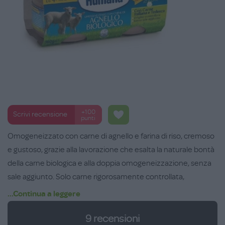
+100
Scrivi recensione
punti
Omogeneizzato con carne di agnello e farina di riso, cremoso
e gustoso, grazie alla lavorazione che esalta la naturale bontà
della carne biologica e alla doppia omogeneizzazione, senza
sale aggiunto. Solo carne rigorosamente controllata,
proveniente da allevamenti biologici selezionati e certificati,
...Continua a leggere
senza l’utilizzo di OGM, fitofarmaci e fertilizzanti di sintesi
9
recensioni
chimica. Dai 4 mesi in poi.