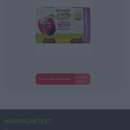
+100
Scrivi recensione
punti
MAMMACHETEST