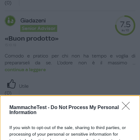
(
0
)
Giadazeni
7.5
Senior Advisor
su 10
«Buon prodotto»
15.10.19
Comodo e pratico per chi non ha tempo e voglia di
prepararseli da se. L’odore non è il massimo
...
continua a leggere
Utile
(
0
)
MammacheTest -
Do Not Process My Personal
Bebetta83
8.0
Information
Videotester
su 10
If you wish to opt-out of the sale, sharing to third parties, or
Newbie
processing of your personal or sensitive information for
«Ho dato quattro stelle...»