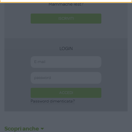
MammacheTest?
ISCRIVITI
LOGIN
ACCEDI
Password dimenticata?
Scopri anche