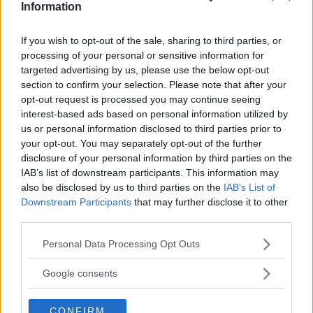
Information
Utile
If you wish to opt-out of the sale, sharing to third parties, or
(
1
)
processing of your personal or sensitive information for
targeted advertising by us, please use the below opt-out
section to confirm your selection. Please note that after your
opt-out request is processed you may continue seeing
interest-based ads based on personal information utilized by
us or personal information disclosed to third parties prior to
your opt-out. You may separately opt-out of the further
disclosure of your personal information by third parties on the
IAB’s list of downstream participants. This information may
also be disclosed by us to third parties on the
IAB’s List of
Downstream Participants
that may further disclose it to other
third parties.
Please note that this website/app uses one or more Google
Personal Data Processing Opt Outs
Jamy_90
8.8
services and may gather and store information including but
Vip Advisor
not limited to your visit or usage behaviour. You may click to
su 10
Google consents
grant or deny consent to Google and its third-party tags to
«Ottimi»
use your data for below specified purposes in below Google
14.03.23
CONFIRM