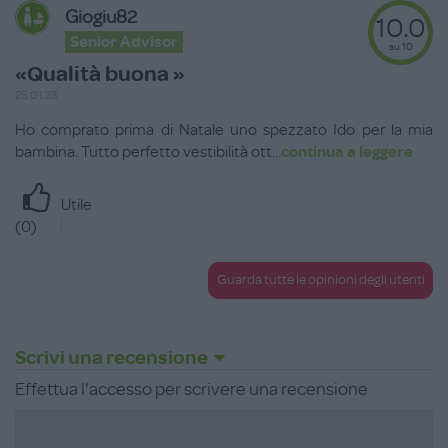
Giogiu82
10.0
Senior Advisor
su 10
«Qualità buona »
25.01.23
Ho comprato prima di Natale uno spezzato Ido per la mia
bambina. Tutto perfetto vestibilità ott
...
continua a leggere
Utile
(
0
)
Guarda tutte le opinioni degli utenti
Scrivi una recensione
Effettua l'accesso per scrivere una recensione