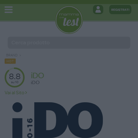
BRAND
HOT
iDO
8.8
iDO
su 10
Vai al Sito