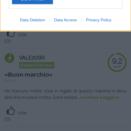
consent section.
Ho scoperto questa marca per caso comprando alcuni
vestitini per la mia bimba e sono rimasta pi
...
continua a leggere
Data Deletion
Data Access
Privacy Policy
Utile
(
0
)
VALE2090
9.2
Expert Advisor
su 10
«Buon marchio»
31.01.23
Ho ricevuto molte cose in regalo di questo marchio e devo
dire che mi piace molto. Sono resiste
...
continua a leggere
Utile
(
0
)