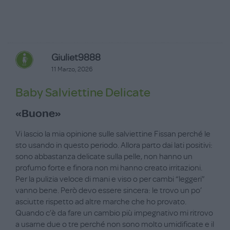
Giuliet9888
11 Marzo, 2026
Baby Salviettine Delicate
«Buone»
Vi lascio la mia opinione sulle salviettine Fissan perché le
sto usando in questo periodo. Allora parto dai lati positivi:
sono abbastanza delicate sulla pelle, non hanno un
profumo forte e finora non mi hanno creato irritazioni.
Per la pulizia veloce di mani e viso o per cambi “leggeri”
vanno bene. Però devo essere sincera: le trovo un po’
asciutte rispetto ad altre marche che ho provato.
Quando c’è da fare un cambio più impegnativo mi ritrovo
a usarne due o tre perché non sono molto umidificate e il