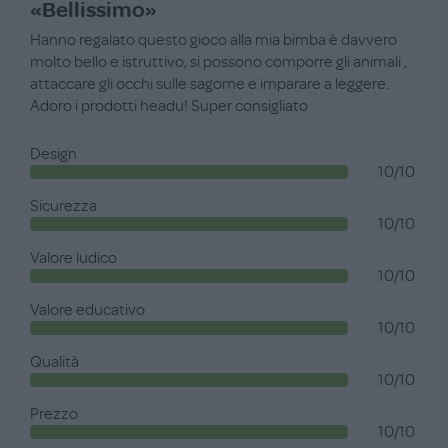
«Bellissimo»
Hanno regalato questo gioco alla mia bimba è davvero
molto bello e istruttivo, si possono comporre gli animali ,
attaccare gli occhi sulle sagome e imparare a leggere.
Adoro i prodotti headu! Super consigliato
Design
10/10
Sicurezza
10/10
Valore ludico
10/10
Valore educativo
10/10
Qualità
10/10
Prezzo
10/10