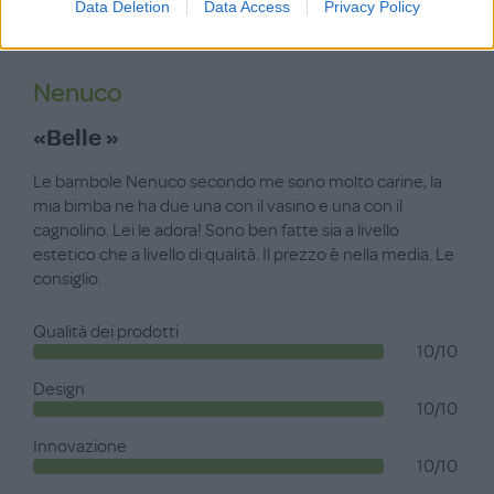
Data Deletion
Data Access
Privacy Policy
Giuliet9888
09 Aprile, 2025
Nenuco
«Belle »
Le bambole Nenuco secondo me sono molto carine, la
mia bimba ne ha due una con il vasino e una con il
cagnolino. Lei le adora! Sono ben fatte sia a livello
estetico che a livello di qualità. Il prezzo è nella media. Le
consiglio.
Qualità dei prodotti
10/10
Design
10/10
Innovazione
10/10