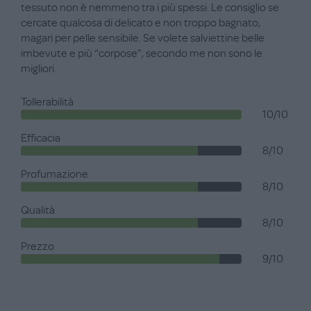
tessuto non è nemmeno tra i più spessi. Le consiglio se
cercate qualcosa di delicato e non troppo bagnato,
magari per pelle sensibile. Se volete salviettine belle
imbevute e più “corpose”, secondo me non sono le
migliori.
Tollerabilità
10/10
Efficacia
8/10
Profumazione
8/10
Qualità
8/10
Prezzo
9/10