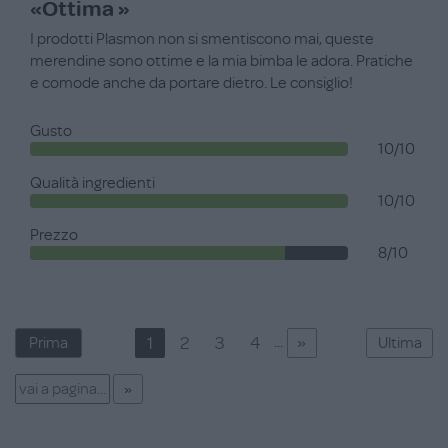
«Ottima »
I prodotti Plasmon non si smentiscono mai, queste
merendine sono ottime e la mia bimba le adora. Pratiche
e comode anche da portare dietro. Le consiglio!
Gusto
10/10
Qualità ingredienti
10/10
Prezzo
8/10
»
...
1
2
3
4
Prima
Ultima