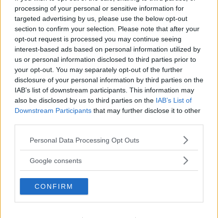
anni in su.
processing of your personal or sensitive information for
targeted advertising by us, please use the below opt-out
section to confirm your selection. Please note that after your
Design
10/10
opt-out request is processed you may continue seeing
interest-based ads based on personal information utilized by
Sicurezza
us or personal information disclosed to third parties prior to
10/10
your opt-out. You may separately opt-out of the further
disclosure of your personal information by third parties on the
Valore ludico
10/10
IAB’s list of downstream participants. This information may
also be disclosed by us to third parties on the
IAB’s List of
Valore educativo
Downstream Participants
that may further disclose it to other
10/10
third parties.
Qualità
Please note that this website/app uses one or more Google
10/10
Personal Data Processing Opt Outs
services and may gather and store information including but
Prezzo
not limited to your visit or usage behaviour. You may click to
Google consents
8/10
grant or deny consent to Google and its third-party tags to
use your data for below specified purposes in below Google
CONFIRM
consent section.