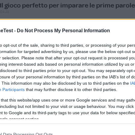
Il gioco perfetto per imparare le prime parole
.04.22
 un gioco educativo a mio avviso straordinario! È formato da
Test -
Do Not Process My Personal Information
ontinua a leggere
to opt-out of the sale, sharing to third parties, or processing of your per
Utile (
0
)
formation for targeted advertising by us, please use the below opt-out s
r selection. Please note that after your opt-out request is processed y
eing interest-based ads based on personal information utilized by us or
disclosed to third parties prior to your opt-out. You may separately opt-
losure of your personal information by third parties on the IAB’s list of
. This information may also be disclosed by us to third parties on the
IA
Participants
that may further disclose it to other third parties.
 that this website/app uses one or more Google services and may gath
imparare giocando»
including but not limited to your visit or usage behaviour. You may click 
.03.22
 to Google and its third-party tags to use your data for below specifi
ogle consent section.
bbiamo acquistato questo gioco per il mio bimbo ad un anno e
ontinua a leggere
l Data Processing Opt Outs