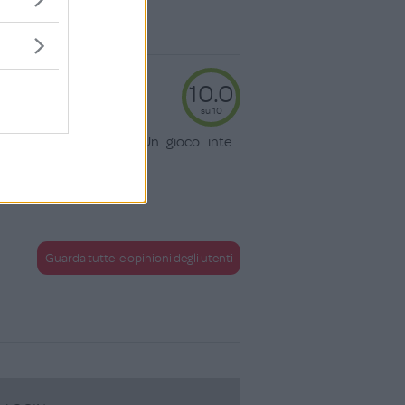
10.0
su 10
ci divertiamo molto. Un gioco inte
...
Guarda tutte le opinioni degli utenti