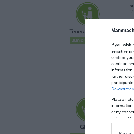
«
12
È
Mammache
Teneramamma
c
Junior Advisor
If you wish 
sensitive in
confirm you
continue se
information 
further disc
participants
Downstream 
Please note
«
information 
18
deny consent
in below Go
a
Giu-91
c
Persona