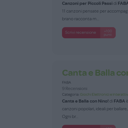
Canzoni per Piccoli Passi
di
FAB
11 canzoni pensate per accompagna
brano racconta m...
+100
Scrivi recensione
punti
Canta e Balla co
FABA
9 Recensioni
Categoria:
Giochi Elettronici e Interattiv
Canta e Balla con Nino!
di
FABA
è
canzoni popolari, ideali per ballare,
Ogni br...