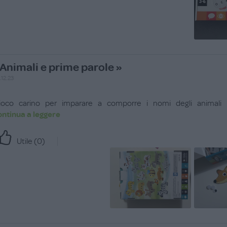
Animali e prime parole »
.12.23
ioco carino per imparare a comporre i nomi degli animali gra
ontinua a leggere
Utile (
0
)