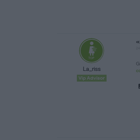
«
24
G
La_riss
c
Vip Advisor