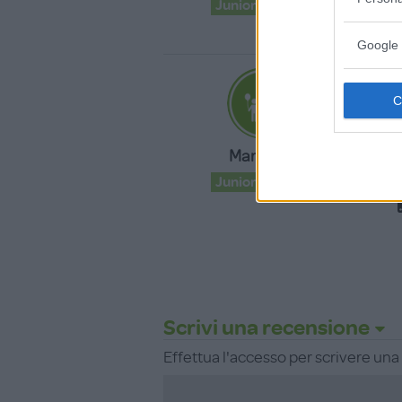
Junior Advisor
Google 
«
08
L
Margot23
c
Junior Advisor
Scrivi una recensione
Effettua l'accesso per scrivere un