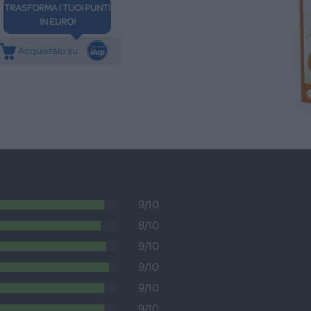
TRASFORMA I TUOI PUNTI
IN EURO!
Acquistalo su
9/10
8/10
9/10
9/10
9/10
9/10