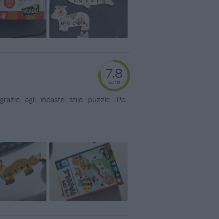
7.8
su 10
zie agli incastri stile puzzle. Pe
...