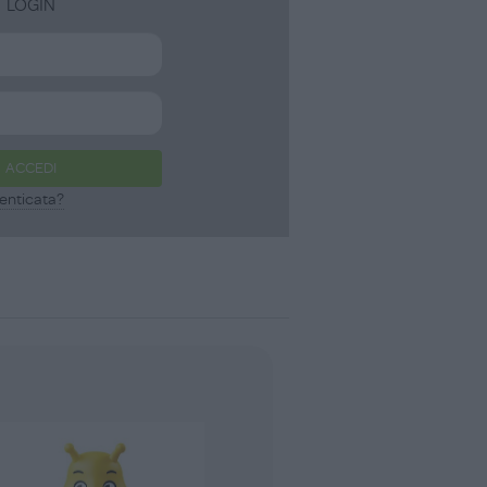
LOGIN
ACCEDI
enticata?