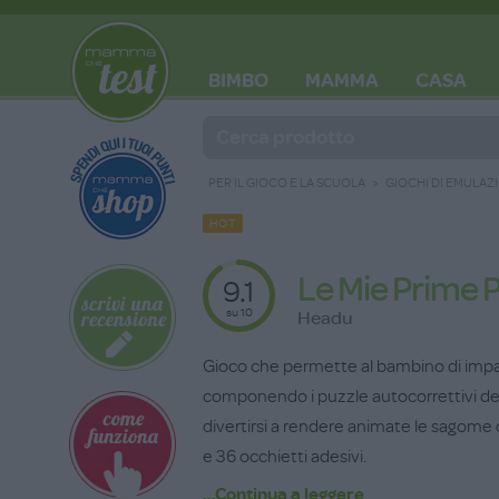
BIMBO
MAMMA
CASA
BLOG
PER IL GIOCO E LA SCUOLA
GIOCHI DI EMULAZ
HOT
Le Mie Prime 
9.1
su 10
Headu
Gioco che permette al bambino di impara
componendo i puzzle autocorrettivi degli
divertirsi a rendere animate le sagome c
e 36 occhietti adesivi.
...Continua a leggere
Durata: 30 minuti.