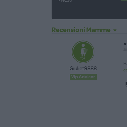
Prezzo
Recensioni Mamme
«
28
H
Giuliet9888
c
Vip Advisor