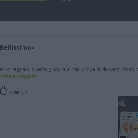
Bellissimo»
.04.26
anno regalato questo gioco alla mia bimba è davvero molto be
ontinua a leggere
Utile (
0
)