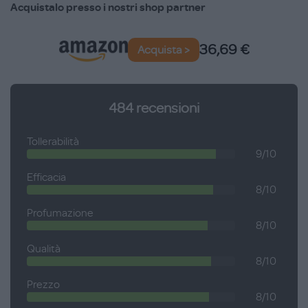
Acquistalo presso i nostri shop partner
allergiche, ad elevata tollerabilità e senza alcol.
Tubo da 100 ml.
36,69 €
Acquista >
484
recensioni
Tollerabilità
9/10
Efficacia
8/10
Profumazione
8/10
Qualità
8/10
Prezzo
8/10