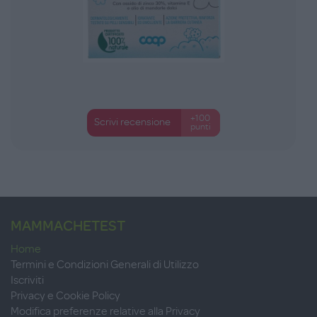
+100
Scrivi recensione
punti
MAMMACHETEST
Home
Termini e Condizioni Generali di Utilizzo
Iscriviti
Privacy e Cookie Policy
Modifica preferenze relative alla Privacy