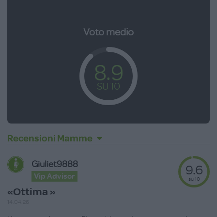
Voto medio
8.9
SU 10
Recensioni Mamme
Giuliet9888
9.6
Vip Advisor
su 10
«Ottima »
14.04.26