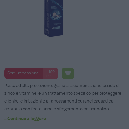
+100
Scrivi recensione
punti
Pasta ad alta protezione, grazie alla combinazione ossido di
zinco e vitamine, è un trattamento specifico per proteggere
e lenire le irritazioni e gli arrossamenti cutanei causati da
contatto con feci e urine o sfregamento da pannolino.
Indicata anche in caso di irritazione della pelle adulta.
...Continua a leggere
Ipoallergenica, studiata per ridurre il rischio di reazioni