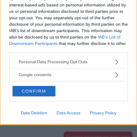
interest-based ads based on personal information utilized by
Ho usato questo prodotto con entrambe le mie figlie e l’ho
us or personal information disclosed to third parties prior to
sempre trovato incredibilmente effic
...
continua a leggere
your opt-out. You may separately opt-out of the further
disclosure of your personal information by third parties on the
IAB’s list of downstream participants. This information may
Utile
also be disclosed by us to third parties on the
IAB’s List of
(
0
)
Downstream Participants
that may further disclose it to other
third parties.
Iaiaga88
9.6
Please note that this website/app uses one or more Google
Personal Data Processing Opt Outs
Senior Advisor
su 10
services and may gather and store information including but
«Ottima crema per il cambio »
not limited to your visit or usage behaviour. You may click to
Google consents
grant or deny consent to Google and its third-party tags to
27.01.25
use your data for below specified purposes in below Google
Ottima crema all’ossido di zinco dalla consistenza molto
CONFIRM
consent section.
densa (sembra una pasta) è davvero ott
...
continua a leggere
Data Deletion
Data Access
Privacy Policy
Utile
(
0
)
Guarda tutte le opinioni degli utenti