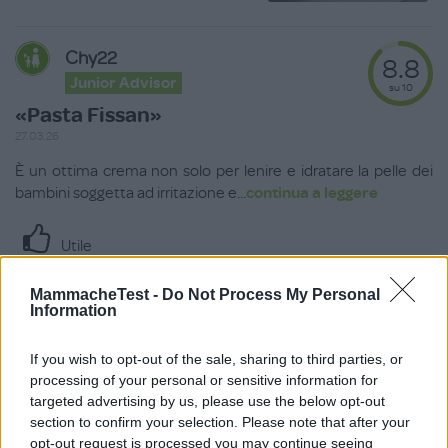
Chy22
8.8
Junior Advisor
su 10
«Pasta Fissan»
27.03.26
È un ottima crema non solo per lenire e idratare la pelle dei
bambini soggetta ad irritazione e
...
continua a leggere
Utile
(
0
)
MammacheTest -
Do Not Process My Personal
Information
10.0
su 10
If you wish to opt-out of the sale, sharing to third parties, or
Laura.vezzola__AT__gmail.com
processing of your personal or sensitive information for
Junior Advisor
targeted advertising by us, please use the below opt-out
«Molto efficace »
section to confirm your selection. Please note that after your
opt-out request is processed you may continue seeing
19.11.25