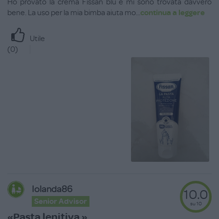
Ho provato la crema Fissan blu e mi sono trovata davvero
bene. La uso per la mia bimba aiuta mo
...
continua a leggere
Utile
(
0
)
Iolanda86
10.0
Senior Advisor
su 10
«Pasta lenitiva »