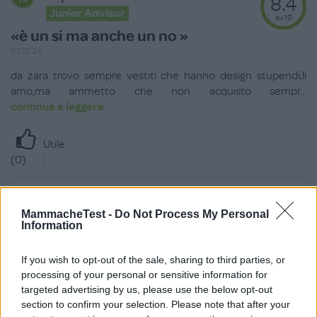
8.4
Junior Advisor
su 10
«è un si ma anche un no »
05.10.24
da zara trovo sempre vestiti che hanno design stupendi,li
amo,ma ammetto che non acquisto sempr
...
continua a leggere
Utile
(
0
)
Agualen
4.8
MammacheTest -
Do Not Process My Personal
Senior Advisor
su 10
Information
«Sopravvalutato »
27.09.24
If you wish to opt-out of the sale, sharing to third parties, or
processing of your personal or sensitive information for
Catena di vestiti che offre collezioni stupende ma la
targeted advertising by us, please use the below opt-out
“sostanza”, ovvero il materiale con cui
...
continua a leggere
section to confirm your selection. Please note that after your