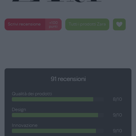
+100
Scrivi recensione
Tutti i prodotti Zara
punti
91
recensioni
Qualità dei prodotti
8/10
Design
9/10
Innovazione
9/10