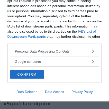
opt-out request is processed you may continue seeing
Utile
interest-based ads based on personal information utilized by
(
0
)
us or personal information disclosed to third parties prior to
your opt-out. You may separately opt-out of the further
disclosure of your personal information by third parties on the
Papoe
7.6
IAB’s list of downstream participants. This information may
Senior Advisor
also be disclosed by us to third parties on the
IAB’s List of
su 10
Downstream Participants
that may further disclose it to other
«Non del tutto soddisfatto »
third parties.
18.01.24
Please note that this website/app uses one or more Google
Personal Data Processing Opt Outs
Ho acquistato alcuni capi ma in tutta onestà non sono stato
services and may gather and store information including but
molto contento trovo la qualità non
...
continua a leggere
not limited to your visit or usage behaviour. You may click to
Google consents
grant or deny consent to Google and its third-party tags to
Utile
use your data for below specified purposes in below Google
CONFIRM
consent section.
(
0
)
Ilesunny
6.8
Data Deletion
Data Access
Privacy Policy
Vip Advisor
su 10
«Si può fare di più »
10.01.24