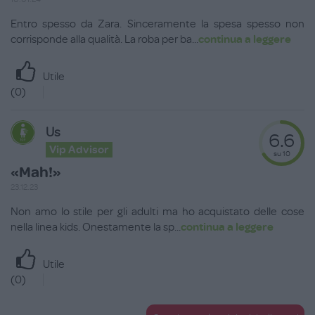
Entro spesso da Zara. Sinceramente la spesa spesso non
corrisponde alla qualità. La roba per ba
...
continua a leggere
Utile
(
0
)
Us
6.6
Vip Advisor
su 10
«Mah!»
23.12.23
Non amo lo stile per gli adulti ma ho acquistato delle cose
nella linea kids. Onestamente la sp
...
continua a leggere
Utile
(
0
)