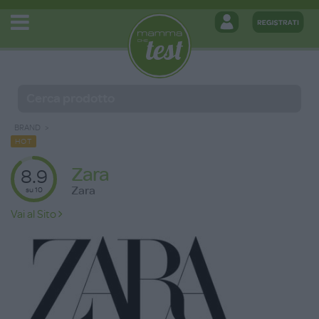
BRAND
HOT
Zara
8.9
Zara
su 10
Vai al Sito