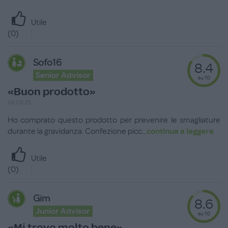
Utile
(
0
)
Sofo16
8.4
Senior Advisor
su 10
«Buon prodotto»
24.09.25
Ho comprato questo prodotto per prevenire le smagliature
durante la gravidanza. Confezione picc
...
continua a leggere
Utile
(
0
)
Gim
8.6
Junior Advisor
su 10
«Mi trovo molto bene»