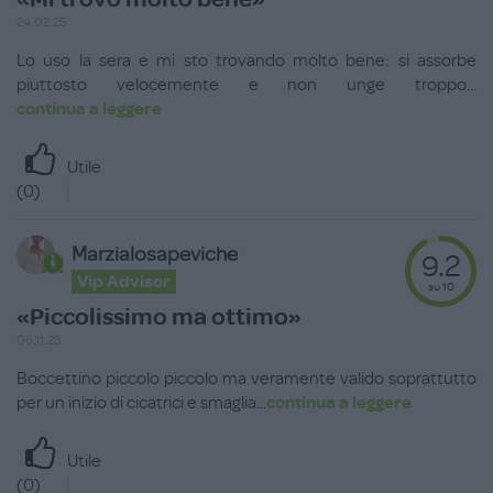
24.02.25
Lo uso la sera e mi sto trovando molto bene: si assorbe
piuttosto velocemente e non unge troppo
...
continua a leggere
Utile
(
0
)
Marzialosapeviche
9.2
Vip Advisor
su 10
«Piccolissimo ma ottimo»
06.11.23
Boccettino piccolo piccolo ma veramente valido soprattutto
per un inizio di cicatrici e smaglia
...
continua a leggere
Utile
(
0
)