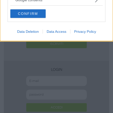
Google consents
grant or deny consent to Google and its third-party tags to
use your data for below specified purposes in below Google
CONFIRM
consent section.
Non sei ancora iscritta a
MammacheTest?
Data Deletion
Data Access
Privacy Policy
ISCRIVITI
LOGIN
ACCEDI