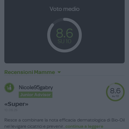
Voto medio
Senza paraffina, profumo, coloranti, conservanti, parabeni.
Disponibile nei formati da 60 ml e da 200 ml.
8.6
SU 10
Recensioni Mamme
Nicole95gabry
8.6
Junior Advisor
su 10
«Super»
10.06.26
Riesce a combinare la nota efficacia dermatologica di Bio-Oil
nel levigare cicatrici e prevenir
...
continua a leggere