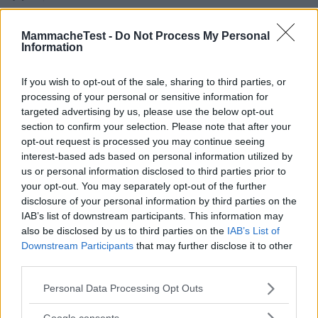
Carolina_g
MammacheTest -
Do Not Process My Personal
6.0
Information
Junior Advisor
su 10
«Buono olio »
If you wish to opt-out of the sale, sharing to third parties, or
19.09.23
processing of your personal or sensitive information for
targeted advertising by us, please use the below opt-out
Comprato per contrastare le smagliature in gravidanza
section to confirm your selection. Please note that after your
comparse sul seno e sulla pancia. Si ass
...
continua a leggere
opt-out request is processed you may continue seeing
interest-based ads based on personal information utilized by
Utile
us or personal information disclosed to third parties prior to
(
0
)
your opt-out. You may separately opt-out of the further
disclosure of your personal information by third parties on the
IAB’s list of downstream participants. This information may
Guarda tutte le opinioni degli utenti
also be disclosed by us to third parties on the
IAB’s List of
Downstream Participants
that may further disclose it to other
third parties.
Scrivi una recensione
Please note that this website/app uses one or more Google
Personal Data Processing Opt Outs
Effettua l'accesso per scrivere una recensione
services and may gather and store information including but
not limited to your visit or usage behaviour. You may click to