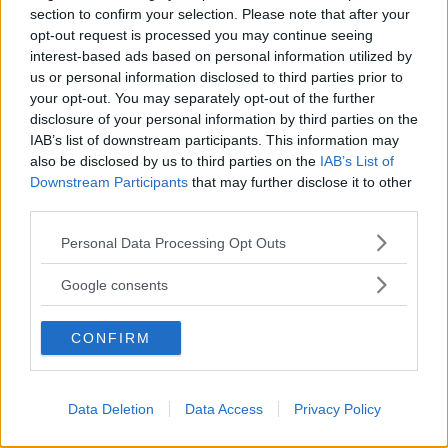
section to confirm your selection. Please note that after your
opt-out request is processed you may continue seeing
interest-based ads based on personal information utilized by
us or personal information disclosed to third parties prior to
your opt-out. You may separately opt-out of the further
Kiara834
disclosure of your personal information by third parties on the
IAB’s list of downstream participants. This information may
10 Agosto, 2024
also be disclosed by us to third parties on the
IAB’s List of
Downstream Participants
that may further disclose it to other
Triciclo U-Go Ducati
third parties.
«Bello esteticamente ma qualche
Please note that this website/app uses one or more Google
Personal Data Processing Opt Outs
pecca»
services and may gather and store information including but
not limited to your visit or usage behaviour. You may click to
Google consents
Ho acquistato questo triciclo per la mia bimba di 21 mesi,
grant or deny consent to Google and its third-party tags to
molto bello esteticamente però secondo me ci sono
use your data for below specified purposes in below Google
cosine da migliorare... La prima è che con la maniglia
CONFIRM
consent section.
esterna non si può guidare quindi se la bimba decide di
non sterzare, da lì non c è modo di guidare il triciclo,
peccato perché sarebbe stato utilissimo. Se avesse un
Data Deletion
Data Access
Privacy Policy
piccolo supporto per la schiena sarebbe meglio, così
come magari un piccolo appoggio frontale per farla