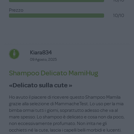
10/10
Prezzo
10/10
Kiara834
09 Agosto, 2025
Shampoo Delicato MamiHug
«Delicato sulla cute »
Ho avuto il piacere di ricevere questo Shampoo Mamila
grazie alla selezione di MammacheTest. Lo uso per la mia
bimba ormai tutti i giorni, soprattutto adesso che va al
mare spesso. Lo shampoo è delicato e cosa non da poco,
non eccessivamente profumato. Non irrita ne gli
occhietti né la cute, lascia i capelli belli morbidi e lucenti.