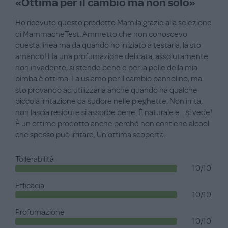
«Ottima per il cambio ma non solo»
Ho ricevuto questo prodotto Mamila grazie alla selezione
di MammacheTest. Ammetto che non conoscevo
questa linea ma da quando ho iniziato a testarla, la sto
amando! Ha una profumazione delicata, assolutamente
non invadente, si stende bene e per la pelle della mia
bimba è ottima. La usiamo per il cambio pannolino, ma
sto provando ad utilizzarla anche quando ha qualche
piccola irritazione da sudore nelle pieghette. Non irrita,
non lascia residui e si assorbe bene. È naturale e... si vede!
È un ottimo prodotto anche perché non contiene alcool
che spesso può irritare. Un'ottima scoperta.
Tollerabilità
10/10
Efficacia
10/10
Profumazione
10/10