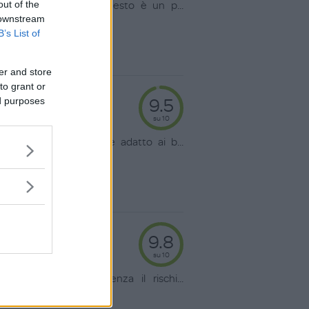
out of the
nitido e gradevole e questo è un p
...
 downstream
B’s List of
er and store
to grant or
9.5
ed purposes
su 10
o dire che è ottimo, è adatto ai b
...
9.8
su 10
cchi sono ricamati senza il rischi
...