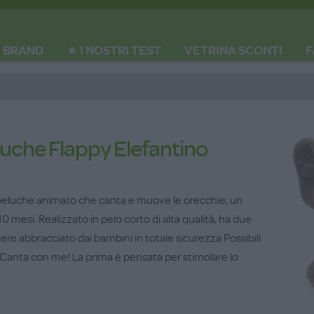
BRAND
★ I NOSTRI TEST
VETRINA SCONTI
F
luche Flappy Elefantino
peluche animato che canta e muove le orecchie, un
i 10 mesi. Realizzato in pelo corto di alta qualità, ha due
ere abbracciato dai bambini in totale sicurezza Possibili
 Canta con me! La prima è pensata per stimolare lo
do una delle due zampe posteriori le orecchie si
, per poi muoversi di nuovo all’improvviso con un