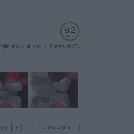
9.2
su 10
figlia grazie al test di MammacheT
...
Ultima pagina