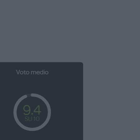
Voto medio
9.4
SU 10