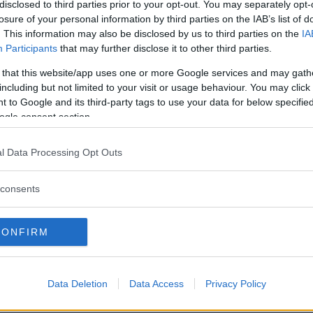
disclosed to third parties prior to your opt-out. You may separately opt-
ellissimo pupazzo interattivo. Non il solito pupazzo. Audio 
losure of your personal information by third parties on the IAB’s list of
ontinua a leggere
. This information may also be disclosed by us to third parties on the
IA
Participants
that may further disclose it to other third parties.
Utile (
0
)
 that this website/app uses one or more Google services and may gath
including but not limited to your visit or usage behaviour. You may click 
Prodotto ottimo »
 to Google and its third-party tags to use your data for below specifi
.01.25
ogle consent section.
bbiamo avuto la possibilità di testare questo prodotto e dev
l Data Processing Opt Outs
ontinua a leggere
consents
Utile (
0
)
Adorabile»
CONFIRM
.01.25
 un peluche interattivo di alta qualità, sicuro (anche gli o
Data Deletion
Data Access
Privacy Policy
ontinua a leggere