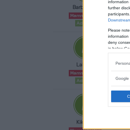
information 
B
Barby1996
further disc
c
participants
Mammatester
Downstream 
Advisor
Please note
information 
«
deny consent
22
in below Go
A
Persona
LaEli94
c
Mammatester
Google 
Advisor
«
08
È
Kikkaaa
c