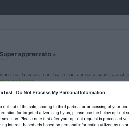
Super apprezzato »
.05.25
enerissima la vocina che ha, la canzoncina è super orecchiab
ontinua a leggere
Test -
Do Not Process My Personal Information
Utile (
0
)
to opt-out of the sale, sharing to third parties, or processing of your per
Gioco fantastico »
formation for targeted advertising by us, please use the below opt-out s
.01.25
r selection. Please note that after your opt-out request is processed y
eing interest-based ads based on personal information utilized by us or