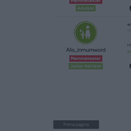
Mammatester
Advisor
«
02
H
Alis_inmumword
c
Mammatester
Junior Advisor
Prima pagina