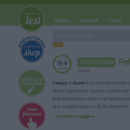
BIMBO
MAMMA
CASA
BLOG
HOT
Pe
9.4
TESTATO 2024
su 10
Gund
Flappy
di
Gund
è un morbido e dolce 
amico di gioco per i piccoli, a partire da
grandi orecchie e occhi ricamati per ess
due modalità di gioco: Bu Bu Settete e
sviluppo cognitivo del bambino: premen
...Continua a leggere
muoveranno fino a nascondere il musino