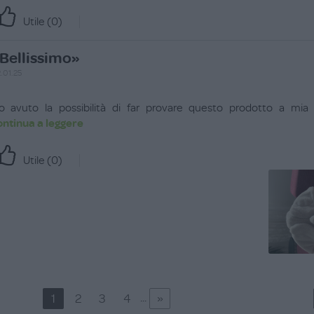
Utile (
0
)
Bellissimo»
.01.25
o avuto la possibilità di far provare questo prodotto a mia 
ontinua a leggere
Utile (
0
)
»
...
1
2
3
4