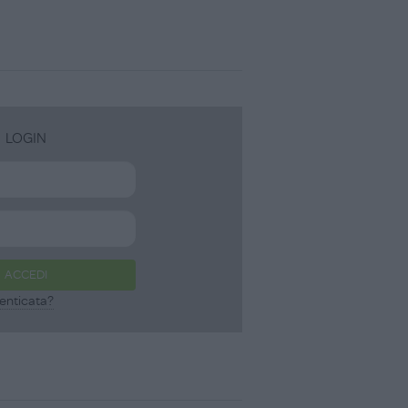
LOGIN
ACCEDI
enticata?