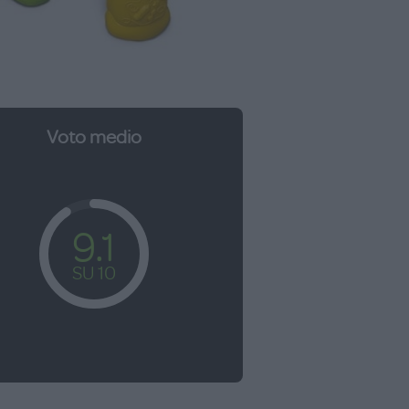
Voto medio
9.1
SU 10