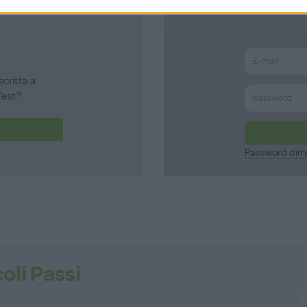
scritta a
est?
Password dim
oli Passi