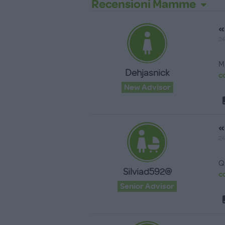
Recensioni Mamme
«
24
M
Dehjasnick
c
New Advisor
«
24
Q
Silviad592@
c
Senior Advisor