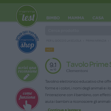
BIMBO
MAMMA
CASA
BLOG
PER IL GIOCO E LA SCUOLA
PRIMA INFANZIA
HOT
Tavolo Prime
9.1
su 10
Clementoni
Tavolino elettronico educativo che offre 
forme e i colori, i nomi degli animali e i 
l'interazione con il bambino, con effetti 
aiuta i bambini a riconoscere gli animali e
musica e insegna le prime lettere, gli i
...Continua a leggere