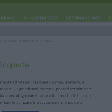
BRAND
★ I NOSTRI TEST
VETRINA SCONTI
F
GIOCHI DI APPRENDIMENTO E MUSICALI
 Scoperte
tante attività per insegnare i numeri, le lettere, le
loro versi. Ha grandi tasti interattivi pensati per stimolare
luminosi, allegre canzoncine e filastrocche. Il libriccino
 i loro versi, il piano li fa avvicinare al mondo della
ngranaggi portano alla scoperta dei primi numeri e