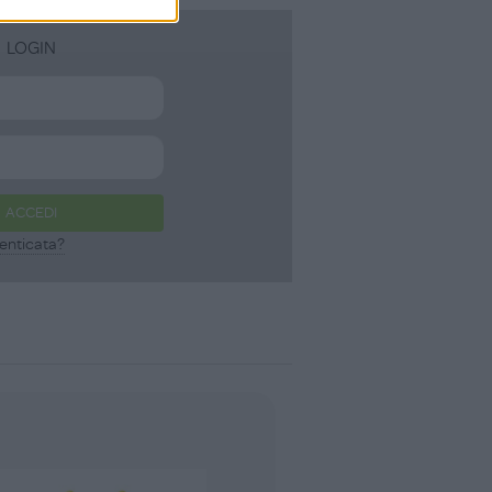
LOGIN
ACCEDI
enticata?