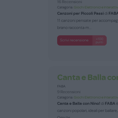
16 Recensioni
Categoria:
Giochi Elettronici e Interattiv
Canzoni per Piccoli Passi
di
FAB
11 canzoni pensate per accompagna
brano racconta m...
+100
Scrivi recensione
punti
Canta e Balla co
FABA
9 Recensioni
Categoria:
Giochi Elettronici e Interattiv
Canta e Balla con Nino!
di
FABA
è
canzoni popolari, ideali per ballare,
Ogni br...