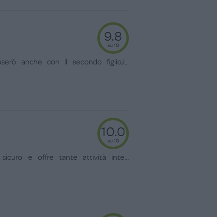
9.8
su 10
serò anche con il secondo figlio,i
...
10.0
su 10
sicuro e offre tante attività inte
...