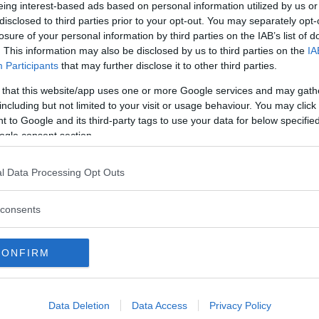
eing interest-based ads based on personal information utilized by us or
ontinua a leggere
disclosed to third parties prior to your opt-out. You may separately opt-
losure of your personal information by third parties on the IAB’s list of
. This information may also be disclosed by us to third parties on the
IA
Utile (
0
)
Participants
that may further disclose it to other third parties.
Tavolino multiattività»
 that this website/app uses one or more Google services and may gath
.12.23
including but not limited to your visit or usage behaviour. You may click 
 to Google and its third-party tags to use your data for below specifi
ogle consent section.
ellissimo tavolino multiattività regalato al mio primo figl
ontinua a leggere
l Data Processing Opt Outs
Utile (
0
)
consents
CONFIRM
Data Deletion
Data Access
Privacy Policy
a recensione