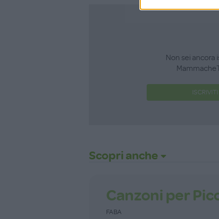
Non sei ancora i
MammacheT
ISCRIVITI
Scopri anche
Canzoni per Picc
FABA