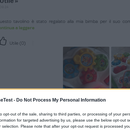
Utile »
.09.24
uesto tavolino è stato regalato alla mia bimba per il suo co
ontinua a leggere
Utile (
0
)
Test -
Do Not Process My Personal Information
Indispensabile »
to opt-out of the sale, sharing to third parties, or processing of your per
.02.24
formation for targeted advertising by us, please use the below opt-out s
r selection. Please note that after your opt-out request is processed y
 miei nipoti lo hanno usata tantissimo! Sia perché attratti 