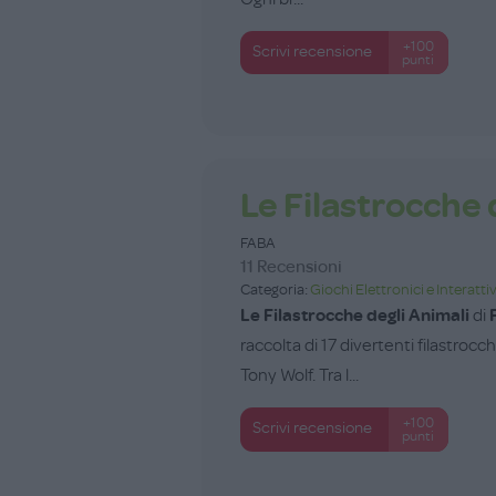
+100
Scrivi recensione
punti
Le Filastrocche 
FABA
11 Recensioni
Categoria:
Giochi Elettronici e Interattiv
Le Filastrocche degli Animali
di
raccolta di 17 divertenti filastrocch
Tony Wolf. Tra l...
+100
Scrivi recensione
punti