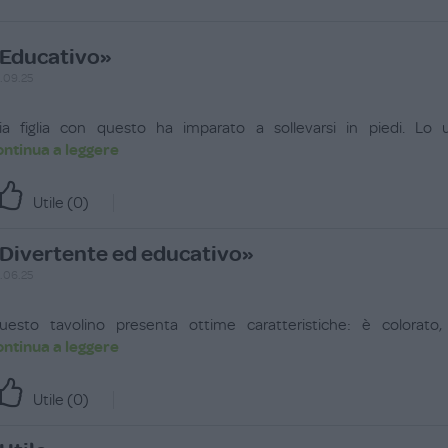
Educativo»
.09.25
ia figlia con questo ha imparato a sollevarsi in piedi. Lo u
ontinua a leggere
Utile (
0
)
Divertente ed educativo»
.06.25
uesto tavolino presenta ottime caratteristiche: è colorato, 
ontinua a leggere
Utile (
0
)